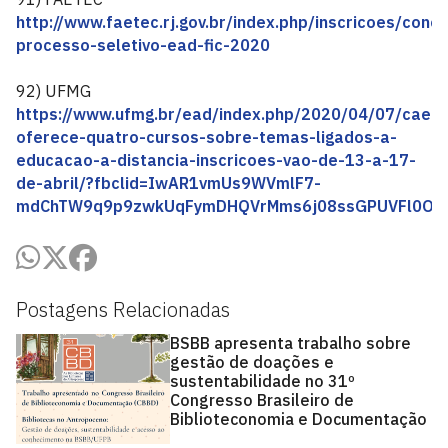
http://www.faetec.rj.gov.br/index.php/inscricoes/conc
processo-seletivo-ead-fic-2020
92) UFMG
https://www.ufmg.br/ead/index.php/2020/04/07/caed-
oferece-quatro-cursos-sobre-temas-ligados-a-
educacao-a-distancia-inscricoes-vao-de-13-a-17-
de-abril/?fbclid=IwAR1vmUs9WVmlF7-
mdChTW9q9p9zwkUqFymDHQVrMms6j08ssGPUVFl0On
Postagens Relacionadas
BSBB apresenta trabalho sobre
gestão de doações e
sustentabilidade no 31º
Congresso Brasileiro de
Biblioteconomia e Documentação