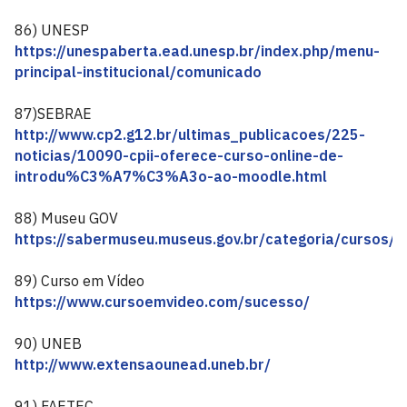
86) UNESP
https://unespaberta.ead.unesp.br/index.php/menu-
principal-institucional/comunicado
87)SEBRAE
http://www.cp2.g12.br/ultimas_publicacoes/225-
noticias/10090-cpii-oferece-curso-online-de-
introdu%C3%A7%C3%A3o-ao-moodle.html
88) Museu GOV
https://sabermuseu.museus.gov.br/categoria/cursos/p
89) Curso em Vídeo
https://www.cursoemvideo.com/sucesso/
90) UNEB
http://www.extensaounead.uneb.br/
91) FAETEC