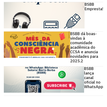
BSBB
Empresta!
BSBB dá boas-
vindas à
comunidade
acadêmica do
CCSA e anuncia
novidades para
2025.2
BSBB
lança
canal
oficial no
WhatsApp