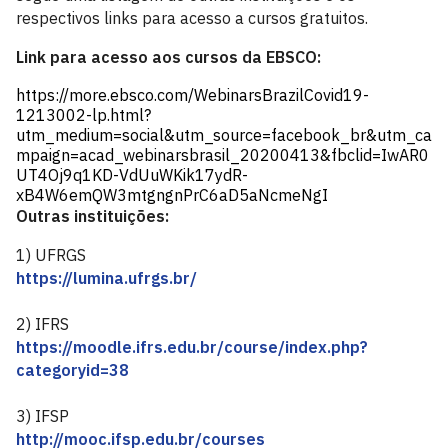
respectivos links para acesso a cursos gratuitos.
Link para acesso aos cursos da EBSCO:
https://more.ebsco.com/WebinarsBrazilCovid19-
1213002-lp.html?
utm_medium=social&utm_source=facebook_br&utm_ca
mpaign=acad_webinarsbrasil_20200413&fbclid=IwAR0
UT4Oj9q1KD-VdUuWKik17ydR-
xB4W6emQW3mtgngnPrC6aD5aNcmeNgI
Outras instituições:
1) UFRGS
https://lumina.ufrgs.br/
2) IFRS
https://moodle.ifrs.edu.br/course/index.php?
categoryid=38
3) IFSP
http://mooc.ifsp.edu.br/courses