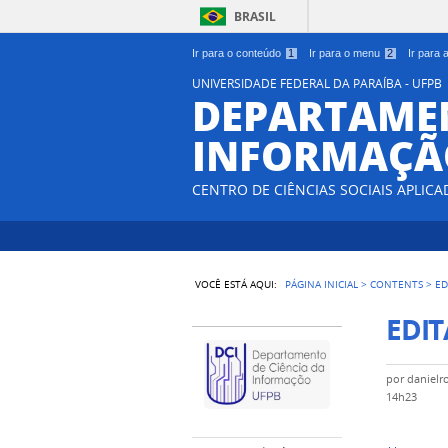
BRASIL
Ir para o conteúdo
1
Ir para o menu
2
Ir para
UNIVERSIDADE FEDERAL DA PARAÍBA - UFPB
DEPARTAMEN
INFORMAÇÃO
CENTRO DE CIÊNCIAS SOCIAIS APLICA
VOCÊ ESTÁ AQUI:
PÁGINA INICIAL
>
CONTENTS
>
ED
EDIT
por
danielr
14h23