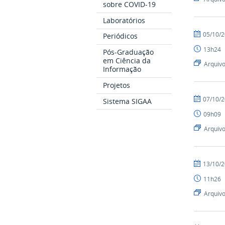
sobre COVID-19
Laboratórios
por
publicado
05/10/
Periódicos
alnio
13h24
Pós-Graduação
em Ciência da
Arquiv
Informação
Projetos
por
publicado
07/10/
Sistema SIGAA
alnio
09h09
Arquiv
por
publicado
13/10/
alnio
11h26
Arquiv