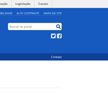
mação
Legislação
Canais
IBILIDADE
ALTO CONTRASTE
MAPA DO SITE
Buscar no portal
Buscar no portal
Twitter
Facebook
Contato