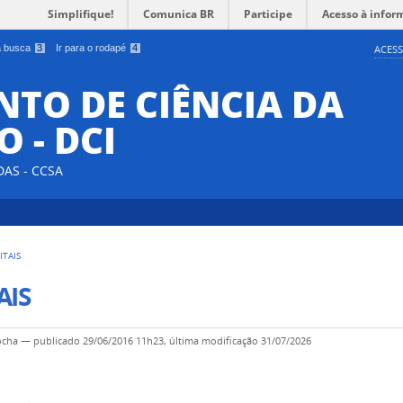
Simplifique!
Comunica BR
Participe
Acesso à infor
 a busca
3
Ir para o rodapé
4
ACESS
TO DE CIÊNCIA DA
 - DCI
DAS - CCSA
ITAIS
AIS
ocha
—
publicado
29/06/2016 11h23,
última modificação
31/07/2026