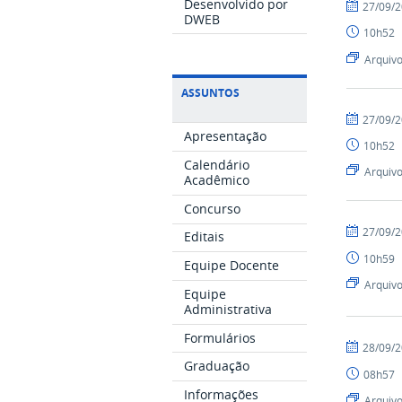
Desenvolvido por
por
publicado
27/09/
DWEB
alnio
10h52
Arquiv
ASSUNTOS
por
publicado
27/09/
alnio
Apresentação
10h52
Calendário
Arquiv
Acadêmico
Concurso
por
publicado
27/09/
Editais
alnio
10h59
Equipe Docente
Arquiv
Equipe
Administrativa
Formulários
por
publicado
28/09/
alnio
Graduação
08h57
Informações
Arquiv