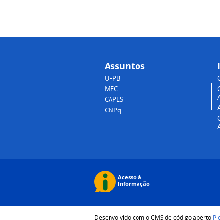
Assuntos
UFPB
MEC
A
CAPES
CNPq
Desenvolvido com o CMS de código aberto
Pl