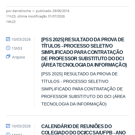
por
danielrocha
—
publicado
29/06/2016
11h23,
última modificação
31/07/2026
14h23
por
publicado
10/03/2026
[PSS 2025] RESULTADO DA PROVA DE
DCI
TÍTULOS - PROCESSO SELETIVO
15h53
SIMPLIFICADO PARA CONTRATAÇÃO
Arquivo
DE PROFESSOR SUBSTITUTO DO DCI
(ÁREA TECNOLOGIA DA INFORMAÇÃO)
[PSS 2025] RESULTADO DA PROVA DE
TÍTULOS - PROCESSO SELETIVO
SIMPLIFICADO PARA CONTRATAÇÃO DE
PROFESSOR SUBSTITUTO DO DCI (ÁREA
TECNOLOGIA DA INFORMAÇÃO)
por
publicado
10/03/2026
CALENDÁRIO DE REUNIÕES DO
DCI
COLEGIADO DO DCI/CCSA/UFPB - ANO