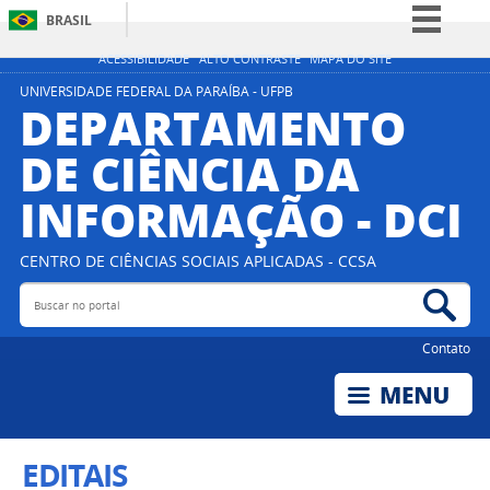
BRASIL
Simplifique!
ACESSIBILIDADE
ALTO CONTRASTE
MAPA DO SITE
Comunica BR
UNIVERSIDADE FEDERAL DA PARAÍBA - UFPB
DEPARTAMENTO
Participe
DE CIÊNCIA DA
Acesso à informação
INFORMAÇÃO - DCI
Legislação
Canais
CENTRO DE CIÊNCIAS SOCIAIS APLICADAS - CCSA
Buscar no portal
Bus
Contato
EDITAIS