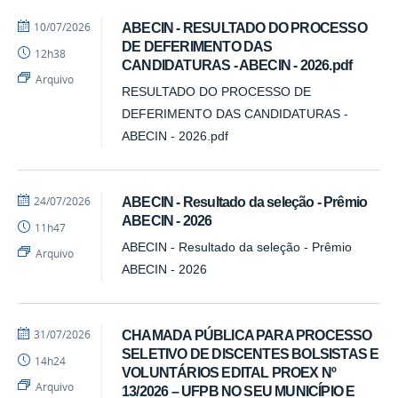
por
publicado
10/07/2026
ABECIN - RESULTADO DO PROCESSO
Emanuela
DE DEFERIMENTO DAS
12h38
-
CANDIDATURAS - ABECIN - 2026.pdf
DCI
Arquivo
RESULTADO DO PROCESSO DE
DEFERIMENTO DAS CANDIDATURAS -
ABECIN - 2026.pdf
por
publicado
24/07/2026
ABECIN - Resultado da seleção - Prêmio
Emanuela
ABECIN - 2026
11h47
-
DCI
ABECIN - Resultado da seleção - Prêmio
Arquivo
ABECIN - 2026
por
publicado
31/07/2026
CHAMADA PÚBLICA PARA PROCESSO
Emanuela
SELETIVO DE DISCENTES BOLSISTAS E
14h24
-
VOLUNTÁRIOS EDITAL PROEX Nº
DCI
Arquivo
13/2026 – UFPB NO SEU MUNICÍPIO E