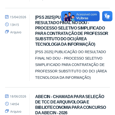
por
publicado
15/04/2026
[PSS 2025] PUBLICAÇÃO DO
Emanuela
RESULTADO FINAL NO DOU -
13h15
-
PROCESSO SELETIVO SIMPLIFICADO
DCI
Arquivo
PARA CONTRATAÇÃO DE PROFESSOR
SUBSTITUTO DO DCI (ÁREA
TECNOLOGIA DA INFORMAÇÃO)
[PSS 2025] PUBLICAÇÃO DO RESULTADO
FINAL NO DOU - PROCESSO SELETIVO
SIMPLIFICADO PARA CONTRATAÇÃO DE
PROFESSOR SUBSTITUTO DO DCI (ÁREA
TECNOLOGIA DA INFORMAÇÃO)
por
publicado
18/06/2026
ABECIN - CHAMADA PARA SELEÇÃO
Emanuela
DE TCC DE ARQUIVOLOGIA E
14h54
-
BIBLIOTECONOMIA PARA CONCURSO
DCI
Arquivo
DA ABECIN - 2026