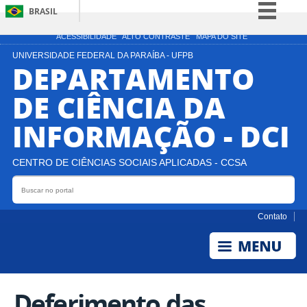
BRASIL
Simplifique!
ACESSIBILIDADE
ALTO CONTRASTE
MAPA DO SITE
Comunica BR
UNIVERSIDADE FEDERAL DA PARAÍBA - UFPB
DEPARTAMENTO
Participe
DE CIÊNCIA DA
Acesso à informação
INFORMAÇÃO - DCI
Legislação
Canais
CENTRO DE CIÊNCIAS SOCIAIS APLICADAS - CCSA
Buscar no portal
Bus
Contato
Deferimento das