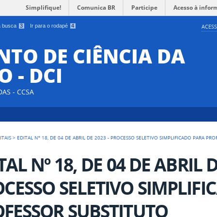
Simplifique!
Comunica BR
Participe
Acesso à infor
 a busca
3
Ir para o rodapé
4
ACESS
TO DE CIÊNCIA DA
 - DCI
DAS - CCSA
ITAIS
>
EDITAL Nº 18, DE 04 DE ABRIL DE 2023 - PROCESSO SELETIVO SIMPLIFICADO PARA PR
TAL Nº 18, DE 04 DE ABRIL D
CESSO SELETIVO SIMPLIFI
FESSOR SUBSTITUTO