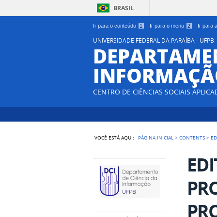
BRASIL
Ir para o conteúdo
1
Ir para o menu
2
Ir para
UNIVERSIDADE FEDERAL DA PARAÍBA - UFPB
DEPARTAMEN
INFORMAÇÃO
CENTRO DE CIÊNCIAS SOCIAIS APLICA
VOCÊ ESTÁ AQUI:
PÁGINA INICIAL
>
CONTENTS
>
ED
EDI
PRO
PRO