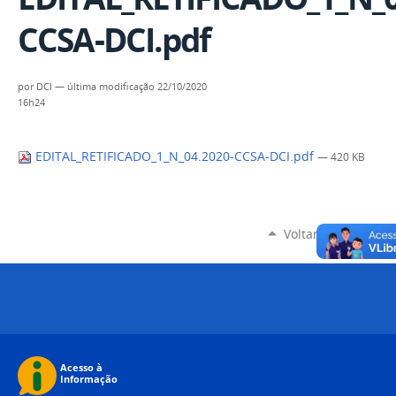
CCSA-DCI.pdf
por
DCI
—
última modificação
22/10/2020
16h24
EDITAL_RETIFICADO_1_N_04.2020-CCSA-DCI.pdf
— 420 KB
Voltar para o topo