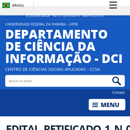
BRASIL
Simplifique!
ACESSIBILIDADE
ALTO CONTRASTE
MAPA DO SITE
Comunica BR
UNIVERSIDADE FEDERAL DA PARAÍBA - UFPB
DEPARTAMENTO
Participe
DE CIÊNCIA DA
Acesso à informação
INFORMAÇÃO - DCI
Legislação
Canais
CENTRO DE CIÊNCIAS SOCIAIS APLICADAS - CCSA
Buscar no portal
Bus
Contato
EDITAL_RETIFICADO_1_N_0