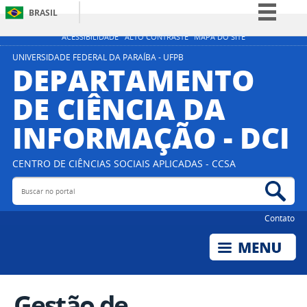
BRASIL
Simplifique!
ACESSIBILIDADE
ALTO CONTRASTE
MAPA DO SITE
Comunica BR
UNIVERSIDADE FEDERAL DA PARAÍBA - UFPB
DEPARTAMENTO
Participe
DE CIÊNCIA DA
Acesso à informação
INFORMAÇÃO - DCI
Legislação
Canais
CENTRO DE CIÊNCIAS SOCIAIS APLICADAS - CCSA
Buscar no portal
Bus
Contato
Gestão de