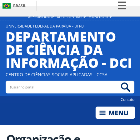
BRASIL
Simplifique!
ACESSIBILIDADE
ALTO CONTRASTE
MAPA DO SITE
Comunica BR
UNIVERSIDADE FEDERAL DA PARAÍBA - UFPB
DEPARTAMENTO
Participe
DE CIÊNCIA DA
Acesso à informação
INFORMAÇÃO - DCI
Legislação
Canais
CENTRO DE CIÊNCIAS SOCIAIS APLICADAS - CCSA
Buscar no portal
Bus
Contato
Organização e