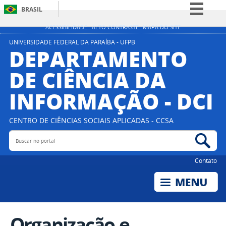
BRASIL
Simplifique!
ACESSIBILIDADE
ALTO CONTRASTE
MAPA DO SITE
Comunica BR
UNIVERSIDADE FEDERAL DA PARAÍBA - UFPB
DEPARTAMENTO
Participe
DE CIÊNCIA DA
Acesso à informação
INFORMAÇÃO - DCI
Legislação
Canais
CENTRO DE CIÊNCIAS SOCIAIS APLICADAS - CCSA
Buscar no portal
Bus
Contato
Organização e