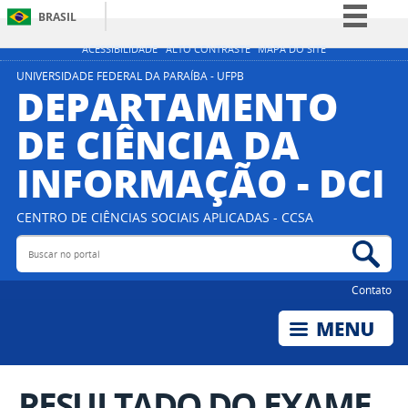
BRASIL
Simplifique!
ACESSIBILIDADE
ALTO CONTRASTE
MAPA DO SITE
Comunica BR
UNIVERSIDADE FEDERAL DA PARAÍBA - UFPB
DEPARTAMENTO
Participe
DE CIÊNCIA DA
Acesso à informação
INFORMAÇÃO - DCI
Legislação
Canais
CENTRO DE CIÊNCIAS SOCIAIS APLICADAS - CCSA
Buscar no portal
Bus
Contato
RESULTADO DO EXAME