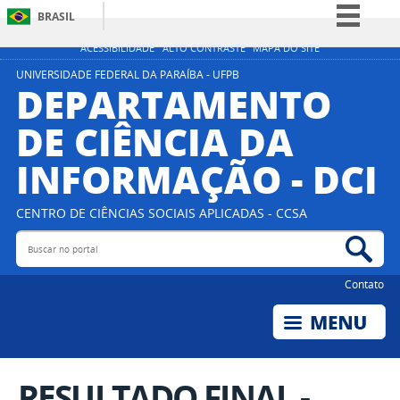
BRASIL
Simplifique!
ACESSIBILIDADE
ALTO CONTRASTE
MAPA DO SITE
Comunica BR
UNIVERSIDADE FEDERAL DA PARAÍBA - UFPB
DEPARTAMENTO
Participe
DE CIÊNCIA DA
Acesso à informação
INFORMAÇÃO - DCI
Legislação
Canais
CENTRO DE CIÊNCIAS SOCIAIS APLICADAS - CCSA
Buscar no portal
Bus
Contato
RESULTADO FINAL -