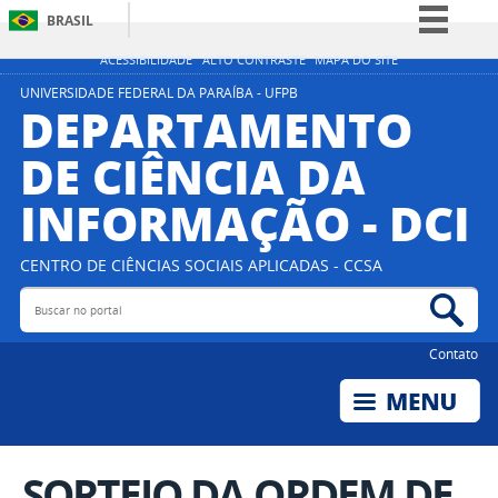
BRASIL
Simplifique!
ACESSIBILIDADE
ALTO CONTRASTE
MAPA DO SITE
Comunica BR
UNIVERSIDADE FEDERAL DA PARAÍBA - UFPB
DEPARTAMENTO
Participe
DE CIÊNCIA DA
Acesso à informação
INFORMAÇÃO - DCI
Legislação
Canais
CENTRO DE CIÊNCIAS SOCIAIS APLICADAS - CCSA
Buscar no portal
Bus
Contato
SORTEIO DA ORDEM DE