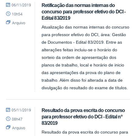
por
publicado
06/11/2019
Retificação das normas internas do
DCI
concurso para professor efetivo do DCI -
10h54
Edital 83/2019
Arquivo
Atualização das normas internas do concurso
para professor efetivo do DCI, área: Gestão
de Documentos - Edital 83/2019. Entre as
alterações feitas incluiu-se o horário do
sorteio da ordem de apresentação dos
planos de trabalho, local e horário de inicio
das apresentações da prova do plano de
trabalho. Além disso foi alterada a data de
divulgação do resultado do exame de títulos.
por
publicado
05/11/2019
Resultado da prova escrita do concurso
DCI
para professor efetivo do DCI - Edital nº
08h47
83/2019
Arquivo
Resultado da prova escrita do concurso para