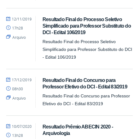
por
publicado
12/11/2019
Resultado Final do Processo Seletivo
DCI
Simplificado para Professor Substituto do
17h28
DCI - Edital 106/2019
Arquivo
Resultado Final do Processo Seletivo
Simplificado para Professor Substituto do DCI
- Edital 106/2019
por
publicado
17/12/2019
Resultado Final do Concurso para
DCI
Professor Efetivo do DCI - Edital 83/2019
08h30
Resultado Final do Concurso para Professor
Arquivo
Efetivo do DCI - Edital 83/2019
por
publicado
10/07/2020
Resultado Prêmio ABECIN 2020 -
DCI
Arquivologia
13h28