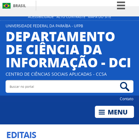
BRASIL
Simplifique!
ACESSIBILIDADE
ALTO CONTRASTE
MAPA DO SITE
Comunica BR
UNIVERSIDADE FEDERAL DA PARAÍBA - UFPB
DEPARTAMENTO
Participe
DE CIÊNCIA DA
Acesso à informação
INFORMAÇÃO - DCI
Legislação
Canais
CENTRO DE CIÊNCIAS SOCIAIS APLICADAS - CCSA
Buscar no portal
Bus
Contato
EDITAIS