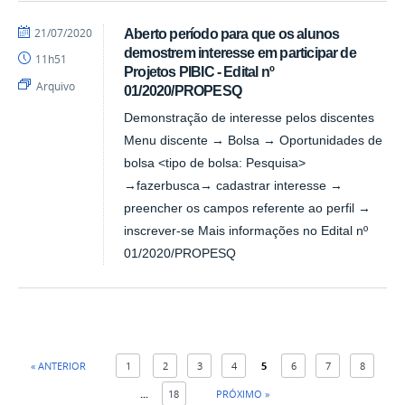
por
publicado
21/07/2020
Aberto período para que os alunos
DCI
demostrem interesse em participar de
11h51
Projetos PIBIC - Edital nº
Arquivo
01/2020/PROPESQ
Demonstração de interesse pelos discentes
Menu discente → Bolsa → Oportunidades de
bolsa <tipo de bolsa: Pesquisa>
→fazerbusca→ cadastrar interesse →
preencher os campos referente ao perfil →
inscrever-se Mais informações no Edital nº
01/2020/PROPESQ
« ANTERIOR
1
2
3
4
5
6
7
8
...
18
PRÓXIMO »