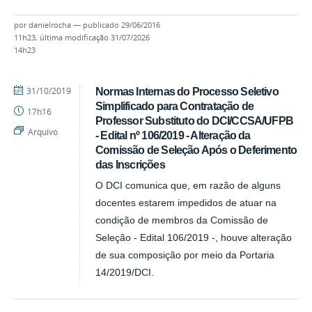
por
danielrocha
—
publicado
29/06/2016
11h23,
última modificação
31/07/2026
14h23
por
publicado
31/10/2019
Normas Internas do Processo Seletivo
DCI
Simplificado para Contratação de
17h16
Professor Substituto do DCI/CCSA/UFPB
Arquivo
- Edital nº 106/2019 - Alteração da
Comissão de Seleção Após o Deferimento
das Inscrições
O DCI comunica que, em razão de alguns
docentes estarem impedidos de atuar na
condição de membros da Comissão de
Seleção - Edital 106/2019 -, houve alteração
de sua composição por meio da Portaria
14/2019/DCI.