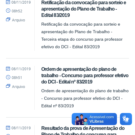
por
publicado
08/11/2019
Retificação da convocação para sorteio e
DCI
apresentação do Plano de Trabalho -
08h52
Edital 83/2019
Arquivo
Retificação da convocação para sorteio e
apresentação do Plano de Trabalho -
Terceira etapa do concurso para professor
efetivo do DCI - Edital 83/2019
por
publicado
08/11/2019
Ordem de apresentação do plano de
DCI
trabalho - Concurso para professor efetivo
08h51
do DCI - Edital nº 83/2019
Arquivo
Ordem de apresentação do plano de trabalho
- Concurso para professor efetivo do DCI -
Edital nº 83/2019
por
publicado
08/11/2019
Resultado da prova de Apresentação do
DCI
Plano de Trabalho do concurso para