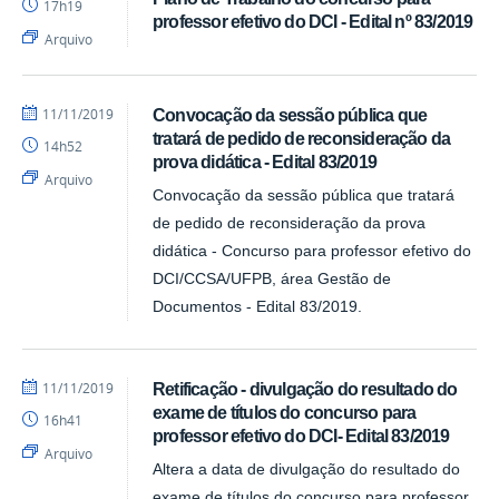
17h19
professor efetivo do DCI - Edital nº 83/2019
Arquivo
por
publicado
11/11/2019
Convocação da sessão pública que
DCI
tratará de pedido de reconsideração da
14h52
prova didática - Edital 83/2019
Arquivo
Convocação da sessão pública que tratará
de pedido de reconsideração da prova
didática - Concurso para professor efetivo do
DCI/CCSA/UFPB, área Gestão de
Documentos - Edital 83/2019.
por
publicado
11/11/2019
Retificação - divulgação do resultado do
DCI
exame de títulos do concurso para
16h41
professor efetivo do DCI- Edital 83/2019
Arquivo
Altera a data de divulgação do resultado do
exame de títulos do concurso para professor