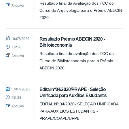
Resultado final da Avaliação dos TCC do
Arquivo
Curso de Arquivologia para o Prêmio ABECIN
2020
por
publicado
10/07/2020
Resultado Prêmio ABECIN 2020 -
DCI
Biblioteconomia
13h30
Resultado final da avaliação dos TCC do
Arquivo
Curso de Biblioteconomia para o Prêmio
ABECIN 2020
por
publicado
17/07/2020
Edital nº04/2020/PRAPE - Seleção
DCI
Unificada para Auxílios Estudantis
15h28
EDITAL Nº 04/2020- SELEÇÃO UNIFICADA
Arquivo
PARA AUXÍLIOS ESTUDANTIS -
PRAPE/COAPE/UFPB