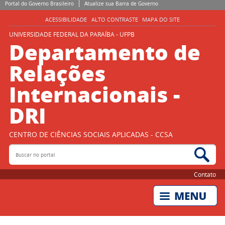
Portal do Governo Brasileiro
Atualize sua Barra de Governo
ACESSIBILIDADE
ALTO CONTRASTE
MAPA DO SITE
UNIVERSIDADE FEDERAL DA PARAÍBA - UFPB
Departamento de
Relações
Internacionais -
DRI
CENTRO DE CIÊNCIAS SOCIAIS APLICADAS - CCSA
Buscar no portal
Bus
Contato