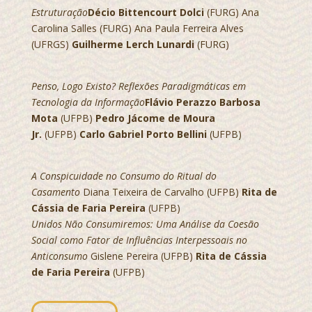
Estruturação
Décio Bittencourt Dolci
(FURG) Ana
Carolina Salles (FURG) Ana Paula Ferreira Alves
(UFRGS)
Guilherme Lerch Lunardi
(FURG)
Penso, Logo Existo? Reflexões Paradigmáticas em
Tecnologia da Informação
Flávio Perazzo Barbosa
Mota
(UFPB)
Pedro Jácome de Moura
Jr.
(UFPB)
Carlo Gabriel Porto Bellini
(UFPB)
A Conspicuidade no Consumo do Ritual do
Casamento
Diana Teixeira de Carvalho (UFPB)
Rita de
Cássia de Faria Pereira
(UFPB)
Unidos Não Consumiremos: Uma Análise da Coesão
Social como Fator de Influências Interpessoais no
Anticonsumo
Gislene Pereira (UFPB)
Rita de Cássia
de Faria Pereira
(UFPB)