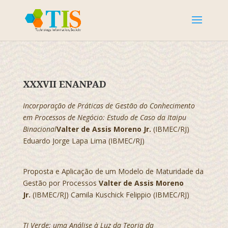
XXXVII ENANPAD
Incorporação de Práticas de Gestão do Conhecimento
em Processos de Negócio: Estudo de Caso da Itaipu
Binacional
Valter de Assis Moreno Jr.
(IBMEC/RJ)
Eduardo Jorge Lapa Lima (IBMEC/RJ)
Proposta e Aplicação de um Modelo de Maturidade da
Gestão por Processos
Valter de Assis Moreno
Jr.
(IBMEC/RJ) Camila Kuschick Felippio (IBMEC/RJ)
TI Verde: uma Análise à Luz da Teoria da