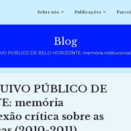
Sobre nós
Publicações
Parcei
Blog
PÚBLICO DE BELO HORIZONTE: memória institucional e refle
UIVO PÚBLICO DE
: memória
exão crítica sobre as
cas (2010-2011)