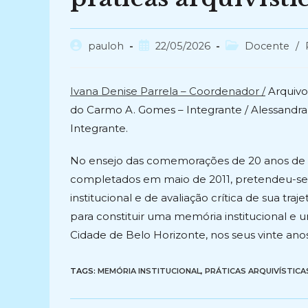
Autor
Post
Categoria
pauloh
22/05/2026
Docente
/
do
publicado:
do
post:
post:
Ivana Denise Parrela – Coordenador /
Arquivo
do Carmo A. Gomes – Integrante / Alessandra 
Integrante.
No ensejo das comemorações de 20 anos de ex
completados em maio de 2011, pretendeu-se
institucional e de avaliação crítica de sua t
para constituir uma memória institucional e um
Cidade de Belo Horizonte, nos seus vinte anos
TAGS:
MEMÓRIA INSTITUCIONAL
,
PRÁTICAS ARQUIVÍSTICA