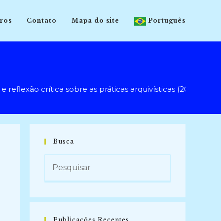
ros
Contato
Mapa do site
Português
xão crítica sobre as práticas arquivísticas (2010-2011)
Busca
Publicações Recentes