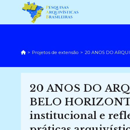
Ir
para
o
conteúdo
>
Projetos de extensão
>
20 ANOS DO ARQUIVO 
20 ANOS DO ARQ
BELO HORIZONTE
institucional e refl
práticas arquivísti