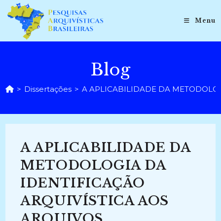
Ir
para
Menu
o
conteúdo
Blog
>
Dissertações
>
A APLICABILIDADE DA METODOLOGI
A APLICABILIDADE DA
METODOLOGIA DA
IDENTIFICAÇÃO
ARQUIVÍSTICA AOS
ARQUIVOS