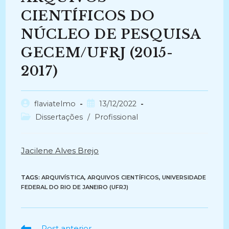
CIENTÍFICOS DO
NÚCLEO DE PESQUISA
GECEM/UFRJ (2015-
2017)
Autor
Post
flaviatelmo
13/12/2022
do
publicado:
Categoria
Dissertações
/
Profissional
post:
do
post:
Jacilene Alves Brejo
TAGS:
ARQUIVÍSTICA
,
ARQUIVOS CIENTÍFICOS
,
UNIVERSIDADE
FEDERAL DO RIO DE JANEIRO (UFRJ)
Ler
Post anterior