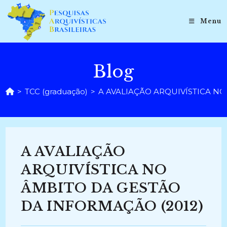
Ir
para
Menu
o
conteúdo
Blog
>
TCC (graduação)
>
A AVALIAÇÃO ARQUIVÍSTICA NO
A AVALIAÇÃO
ARQUIVÍSTICA NO
ÂMBITO DA GESTÃO
DA INFORMAÇÃO (2012)