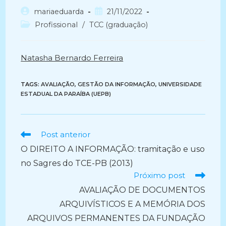
Autor
Post
mariaeduarda
21/11/2022
do
publicado:
Categoria
Profissional
/
TCC (graduação)
post:
do
post:
Natasha Bernardo Ferreira
TAGS:
AVALIAÇÃO
,
GESTÃO DA INFORMAÇÃO
,
UNIVERSIDADE
ESTADUAL DA PARAÍBA (UEPB)
Ler
Post anterior
mais
O DIREITO A INFORMAÇÃO: tramitação e uso
artigos
no Sagres do TCE-PB (2013)
Próximo post
AVALIAÇÃO DE DOCUMENTOS
ARQUIVÍSTICOS E A MEMÓRIA DOS
ARQUIVOS PERMANENTES DA FUNDAÇÃO