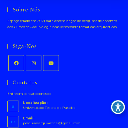
Sobre Nós
Espaço criado em 2021 para disseminação de pesquisas de docentes
dos Cursos de Arquivologia brasileiros sobre temáticas arquivísticas .
Siga-Nos
Abre
Abre
Abre
em
em
em
Contatos
uma
uma
uma
Entre em contato conosco.
nova
nova
nova
aba
aba
aba
Localização:
Universidade Federal da Paraíba
Email:
Abre
pesquisasarquivisticas@gmail.com