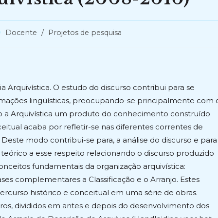
tegoria
Docente
/
Projetos de pesquisa
st:
 Arquivística. O estudo do discurso contribui para se
ações lingüísticas, preocupando-se principalmente com 
o a Arquivística um produto do conhecimento construído
itual acaba por refletir-se nas diferentes correntes de
ste modo contribui-se para, a análise do discurso e para
 teórico a esse respeito relacionando o discurso produzido
onceitos fundamentais da organização arquivística:
ases complementares a Classificação e o Arranjo. Estes
ercurso histórico e conceitual em uma série de obras.
vros, divididos em antes e depois do desenvolvimento dos