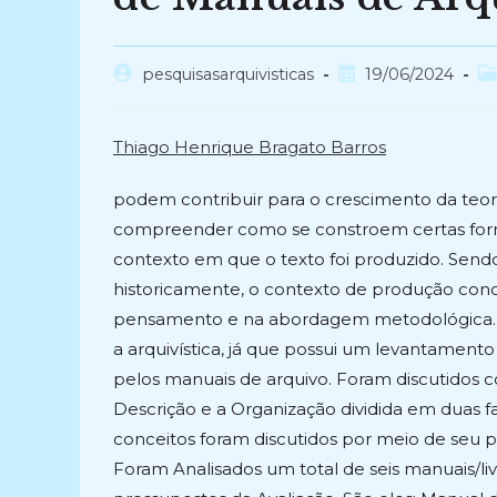
Autor
Post
Ca
pesquisasarquivisticas
19/06/2024
do
publicado:
do
post:
po
Thiago Henrique Bragato Barros
podem contribuir para o crescimento da teoria
compreender como se constroem certas form
contexto em que o texto foi produzido. Send
historicamente, o contexto de produção conce
pensamento e na abordagem metodológica. De
a arquivística, já que possui um levantamento
pelos manuais de arquivo. Foram discutidos c
Descrição e a Organização dividida em duas f
conceitos foram discutidos por meio de seu p
Foram Analisados um total de seis manuais/li