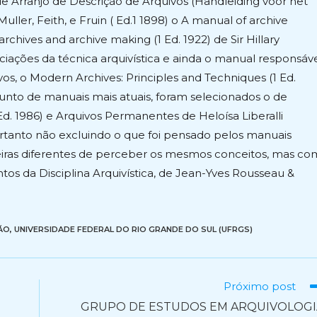
de Arranjo de Descrição de Arquivos (Handleiding voor het
ler, Feith, e Fruin ( Ed.1 1898) o A manual of archive
rchives and archive making (1 Ed. 1922) de Sir Hillary
ciações da técnica arquivística e ainda o manual responsáv
vos, o Modern Archives: Principles and Techniques (1 Ed.
unto de manuais mais atuais, foram selecionados o de
 Ed. 1986) e Arquivos Permanentes de Heloísa Liberalli
ortanto não excluindo o que foi pensado pelos manuais
ras diferentes de perceber os mesmos conceitos, mas co
 da Disciplina Arquivística, de Jean-Yves Rousseau &
ÃO
,
UNIVERSIDADE FEDERAL DO RIO GRANDE DO SUL (UFRGS)
Próximo post
GRUPO DE ESTUDOS EM ARQUIVOLOGI