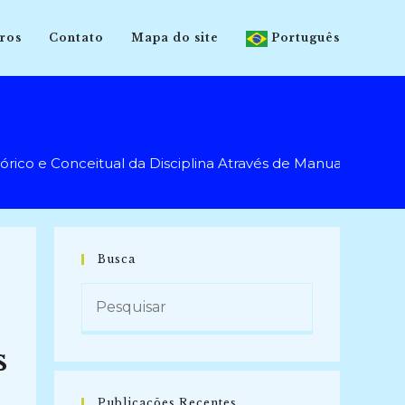
ros
Contato
Mapa do site
Português
 e Conceitual da Disciplina Através de Manuais de Arqui
Busca
s
Publicações Recentes