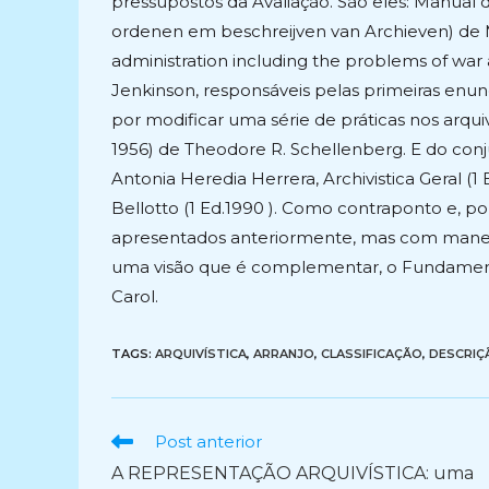
pressupostos da Avaliação. São eles: Manual 
ordenen em beschreijven van Archieven) de Mul
administration including the problems of war a
Jenkinson, responsáveis pelas primeiras enun
por modificar uma série de práticas nos arqui
1956) de Theodore R. Schellenberg. E do conj
Antonia Heredia Herrera, Archivistica Geral (1
Bellotto (1 Ed.1990 ). Como contraponto e, p
apresentados anteriormente, mas com manei
uma visão que é complementar, o Fundamentos
Carol.
TAGS:
ARQUIVÍSTICA
,
ARRANJO
,
CLASSIFICAÇÃO
,
DESCRIÇ
Ler
Post anterior
mais
A REPRESENTAÇÃO ARQUIVÍSTICA: uma
artigos