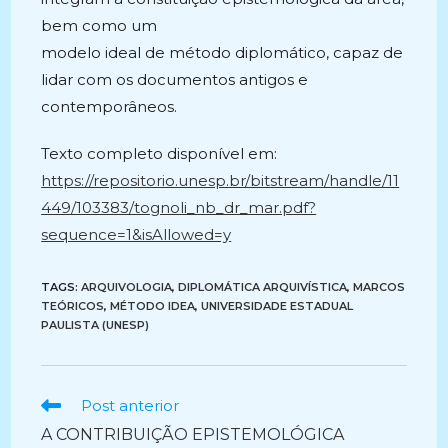
bem como um
modelo ideal de método diplomático, capaz de
lidar com os documentos antigos e
contemporâneos.
Texto completo disponível em:
https://repositorio.unesp.br/bitstream/handle/11
449/103383/tognoli_nb_dr_mar.pdf?
sequence=1&isAllowed=y
TAGS:
ARQUIVOLOGIA
,
DIPLOMÁTICA ARQUIVÍSTICA
,
MARCOS
TEÓRICOS
,
MÉTODO IDEA
,
UNIVERSIDADE ESTADUAL
PAULISTA (UNESP)
Ler
Post anterior
mais
A CONTRIBUIÇÃO EPISTEMOLÓGICA
artigos