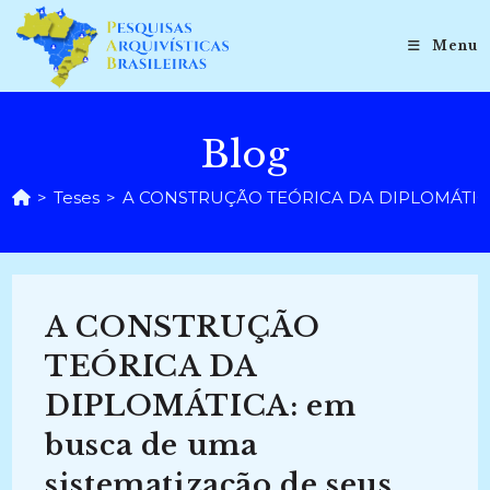
Ir
para
Menu
o
conteúdo
Blog
>
Teses
>
A CONSTRUÇÃO TEÓRICA DA DIPLOMÁTICA: em 
A CONSTRUÇÃO
TEÓRICA DA
DIPLOMÁTICA: em
busca de uma
sistematização de seus