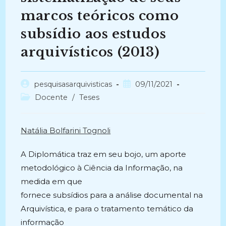
marcos teóricos como
subsídio aos estudos
arquivísticos (2013)
Autor
Post
pesquisasarquivisticas
09/11/2021
do
publicado:
Categoria
Docente
/
Teses
post:
do
post:
Natália Bolfarini Tognoli
A Diplomática traz em seu bojo, um aporte
metodológico à Ciência da Informação, na
medida em que
fornece subsídios para a análise documental na
Arquivística, e para o tratamento temático da
informação