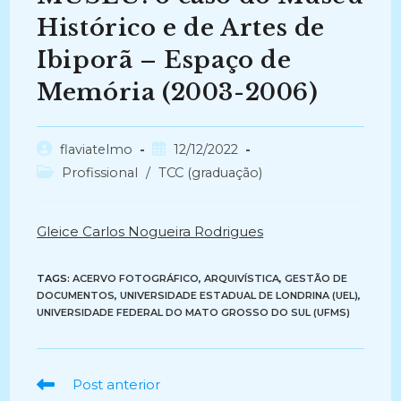
Histórico e de Artes de
Ibiporã – Espaço de
Memória (2003-2006)
Autor
Post
flaviatelmo
12/12/2022
do
publicado:
Categoria
Profissional
/
TCC (graduação)
post:
do
post:
Gleice Carlos Nogueira Rodrigues
TAGS:
ACERVO FOTOGRÁFICO
,
ARQUIVÍSTICA
,
GESTÃO DE
DOCUMENTOS
,
UNIVERSIDADE ESTADUAL DE LONDRINA (UEL)
,
UNIVERSIDADE FEDERAL DO MATO GROSSO DO SUL (UFMS)
Ler
Post anterior
mais