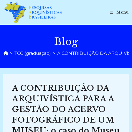
Ir
para
Menu
o
conteúdo
Blog
>
TCC (graduação)
>
A CONTRIBUIÇÃO DA ARQUIVÍSTI
A CONTRIBUIÇÃO DA
ARQUIVÍSTICA PARA A
GESTÃO DO ACERVO
FOTOGRÁFICO DE UM
MUSEU: o caso do Museu