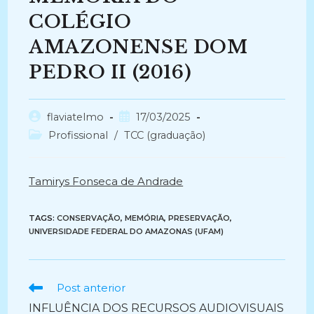
COLÉGIO
AMAZONENSE DOM
PEDRO II (2016)
Autor
Post
flaviatelmo
17/03/2025
do
publicado:
Categoria
Profissional
/
TCC (graduação)
post:
do
post:
Tamirys Fonseca de Andrade
TAGS:
CONSERVAÇÃO
,
MEMÓRIA
,
PRESERVAÇÃO
,
UNIVERSIDADE FEDERAL DO AMAZONAS (UFAM)
Ler
Post anterior
mais
INFLUÊNCIA DOS RECURSOS AUDIOVISUAIS
artigos