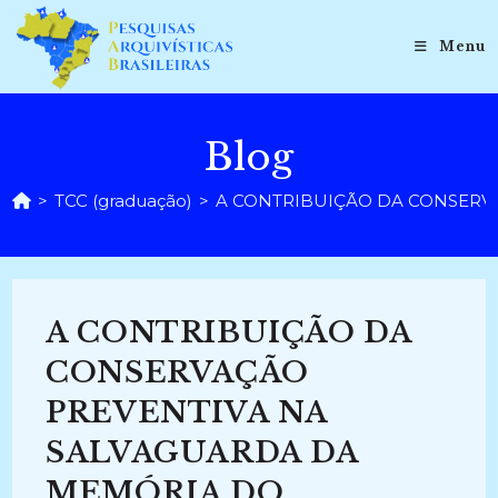
Ir
para
Menu
o
conteúdo
Blog
>
TCC (graduação)
>
A CONTRIBUIÇÃO DA CONSERVA
A CONTRIBUIÇÃO DA
CONSERVAÇÃO
PREVENTIVA NA
SALVAGUARDA DA
MEMÓRIA DO