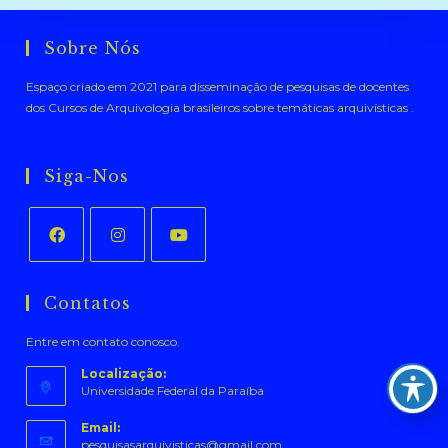
Sobre Nós
Espaço criado em 2021 para disseminação de pesquisas de docentes
dos Cursos de Arquivologia brasileiros sobre temáticas arquivísticas .
Siga-Nos
Abre
Abre
Abre
em
em
em
Contatos
uma
uma
uma
Entre em contato conosco.
nova
nova
nova
aba
aba
aba
Localização:
Universidade Federal da Paraíba
Email:
Abre
pesquisasarquivisticas@gmail.com