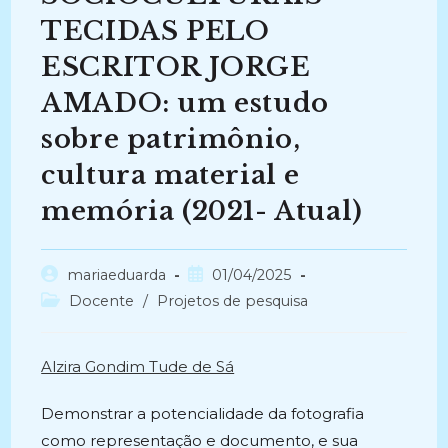
TECIDAS PELO
ESCRITOR JORGE
AMADO: um estudo
sobre patrimônio,
cultura material e
memória (2021- Atual)
Autor
Post
mariaeduarda
01/04/2025
do
publicado:
Categoria
Docente
/
Projetos de pesquisa
post:
do
post:
Alzira Gondim Tude de Sá
Demonstrar a potencialidade da fotografia
como representação e documento, e sua