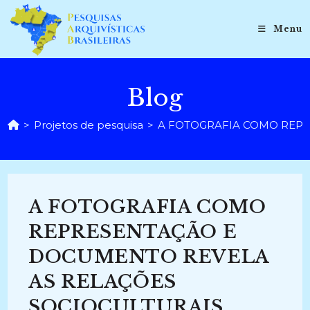
Ir
para
Menu
o
conteúdo
Blog
>
Projetos de pesquisa
>
A FOTOGRAFIA COMO REPRES
A FOTOGRAFIA COMO
REPRESENTAÇÃO E
DOCUMENTO REVELA
AS RELAÇÕES
SOCIOCULTURAIS