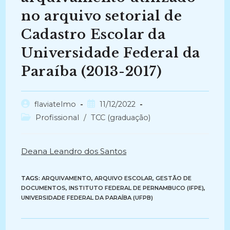
no arquivo setorial de
Cadastro Escolar da
Universidade Federal da
Paraíba (2013-2017)
Autor
Post
flaviatelmo
11/12/2022
do
publicado:
Categoria
Profissional
/
TCC (graduação)
post:
do
post:
Deana Leandro dos Santos
TAGS:
ARQUIVAMENTO
,
ARQUIVO ESCOLAR
,
GESTÃO DE
DOCUMENTOS
,
INSTITUTO FEDERAL DE PERNAMBUCO (IFPE)
,
UNIVERSIDADE FEDERAL DA PARAÍBA (UFPB)