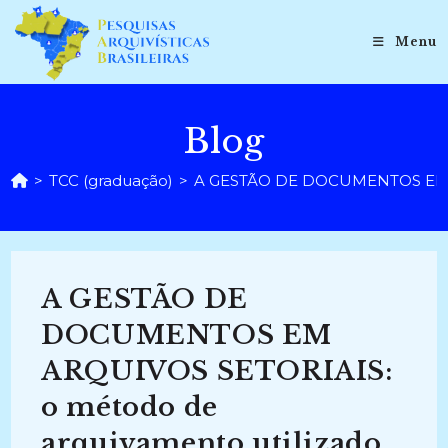
Ir
para
Menu
o
conteúdo
Blog
>
TCC (graduação)
>
A GESTÃO DE DOCUMENTOS EM ARQU
A GESTÃO DE
DOCUMENTOS EM
ARQUIVOS SETORIAIS:
o método de
arquivamento utilizado