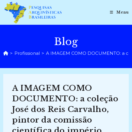
Ir
para
Menu
o
conteúdo
Blog
>
Profissional
>
A IMAGEM COMO DOCUMENTO: a coleção 
A IMAGEM COMO
DOCUMENTO: a coleção
José dos Reis Carvalho,
pintor da comissão
científica do império