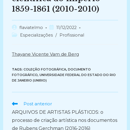
1859-1861 (2010-2010)
Autor
Post
flaviatelmo
11/12/2022
do
publicado:
Categoria
Especializações
/
Profissional
post:
do
post:
Thayane Vicente Vam de Berg
TAGS:
COLEÇÃO FOTOGRÁFICA
,
DOCUMENTO
FOTOGRÁFICO
,
UNIVERSIDADE FEDERAL DO ESTADO DO RIO
DE JANEIRO (UNIRIO)
Ler
Post anterior
mais
ARQUIVOS DE ARTISTAS PLÁSTICOS: o
artigos
processo de criação artística nos documentos
de Rubens Gerchman (2016-2016)