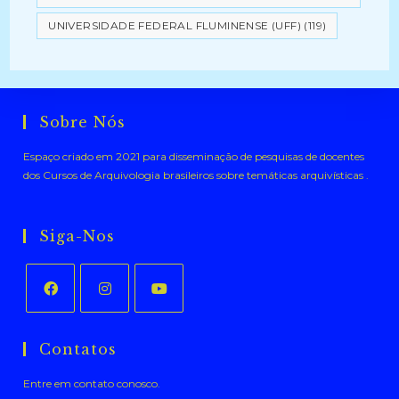
UNIVERSIDADE FEDERAL FLUMINENSE (UFF)
(119)
Sobre Nós
Espaço criado em 2021 para disseminação de pesquisas de docentes
dos Cursos de Arquivologia brasileiros sobre temáticas arquivísticas .
Siga-Nos
Abre
Abre
Abre
em
em
em
Contatos
uma
uma
uma
Entre em contato conosco.
nova
nova
nova