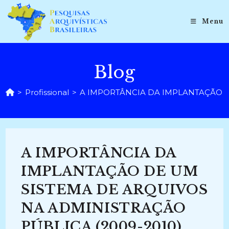
Ir
para
Menu
o
conteúdo
Blog
>
Profissional
>
A IMPORTÂNCIA DA IMPLANTAÇÃO D
A IMPORTÂNCIA DA
IMPLANTAÇÃO DE UM
SISTEMA DE ARQUIVOS
NA ADMINISTRAÇÃO
PÚBLICA (2009-2010)