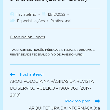
Autor
Post
flaviatelmo
12/12/2022
do
publicado:
Categoria
Especializações
/
Profissional
post:
do
post:
Elson Nalon Lopes
TAGS:
ADMINISTRAÇÃO PÚBLICA
,
SISTEMAS DE ARQUIVOS
,
UNIVERSIDADE FEDERAL DO RIO DE JANEIRO (UFRJ)
Ler
Post anterior
mais
ARQUIVOLOGIA NA PÁGINAS DA REVISTA
artigos
DO SERVIÇO PÚBLICO – 1960-1989 (2017-
2019)
Próximo post
ARQUITETURA DA INFORMAÇÃO: a