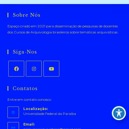
Sobre Nós
Espaço criado em 2021 para disseminação de pesquisas de docentes
dos Cursos de Arquivologia brasileiros sobre temáticas arquivísticas .
Siga-Nos
Abre
Abre
Abre
em
em
em
Contatos
uma
uma
uma
Entre em contato conosco.
nova
nova
nova
aba
aba
aba
Localização:
Universidade Federal da Paraíba
Email: