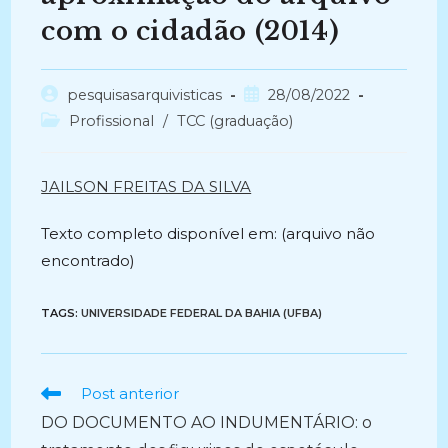
com o cidadão (2014)
Autor
Post
pesquisasarquivisticas
28/08/2022
do
publicado:
Categoria
Profissional
/
TCC (graduação)
post:
do
post:
JAILSON FREITAS DA SILVA
Texto completo disponível em: (arquivo não
encontrado)
TAGS:
UNIVERSIDADE FEDERAL DA BAHIA (UFBA)
Ler
Post anterior
mais
DO DOCUMENTO AO INDUMENTÁRIO: o
artigos