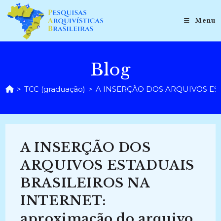
Ir
para
Menu
o
conteúdo
Blog
>
TCC (graduação)
>
A INSERÇÃO DOS ARQUIVOS ESTA
A INSERÇÃO DOS
ARQUIVOS ESTADUAIS
BRASILEIROS NA
INTERNET:
aproximação do arquivo