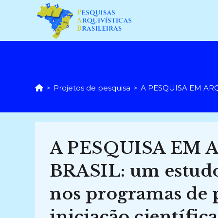
Ir
para
o
conteúdo
>
Projetos de pesquisa
>
A PESQUISA EM ARQUI
A PESQUISA EM 
BRASIL: um estudo
nos programas de 
iniciação científic