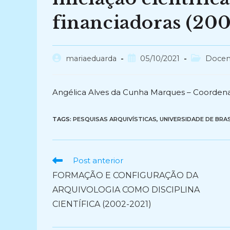
financiadoras (20
Autor
Post
Categoria
mariaeduarda
05/10/2021
Docen
do
publicado:
do
post:
post:
Angélica Alves da Cunha Marques – Coorden
TAGS:
PESQUISAS ARQUIVÍSTICAS
,
UNIVERSIDADE DE BRASÍ
Ler
Post anterior
mais
FORMAÇÃO E CONFIGURAÇÃO DA
artigos
ARQUIVOLOGIA COMO DISCIPLINA
CIENTÍFICA (2002-2021)