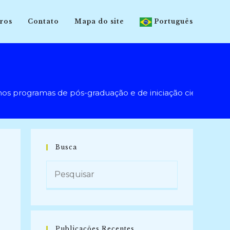
ros
Contato
Mapa do site
Português
programas de pós-graduação e de iniciação científica e d
Busca
Publicações Recentes