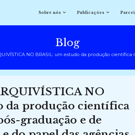
Sobre nós
Publicações
Parcei
Blog
VÍSTICA NO BRASIL: um estudo da produção científica nos 
ARQUIVÍSTICA NO
 da produção científica
pós-graduação e de
a e do papel das agências