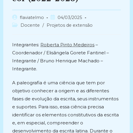
Autor
Post
flaviatelmo
04/03/2025
do
publicado:
Categoria
Docente
/
Projetos de extensão
post:
do
post:
Integrantes:
Roberta Pinto Medeiros
–
Coordenador / Elisângela Gorete Fantinel –
Integrante / Bruno Henrique Machado –
Integrante.
A paleografia é uma ciência que tem por
objetivo conhecer a origem e as diferentes
fases de evolução da escrita, seus instrumentos
e suportes. Para isso, essa ciência precisa
identificar os elementos constitutivos da escrita
e, em especial, compreender o
desenvolvimento da escrita latina. Durante o