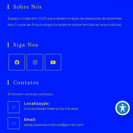
Sobre Nós
Espaço criado em 2021 para disseminação de pesquisas de docentes
dos Cursos de Arquivologia brasileiros sobre temáticas arquivísticas .
Siga-Nos
Abre
Abre
Abre
em
em
em
Contatos
uma
uma
uma
Entre em contato conosco.
nova
nova
nova
aba
aba
aba
Localização:
Universidade Federal da Paraíba
Email:
Abre
pesquisasarquivisticas@gmail.com
em