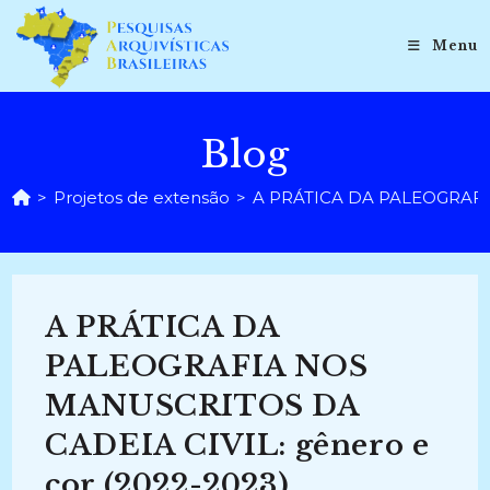
Ir
para
Menu
o
conteúdo
Blog
>
Projetos de extensão
>
A PRÁTICA DA PALEOGRAFIA
A PRÁTICA DA
PALEOGRAFIA NOS
MANUSCRITOS DA
CADEIA CIVIL: gênero e
cor (2022-2023)