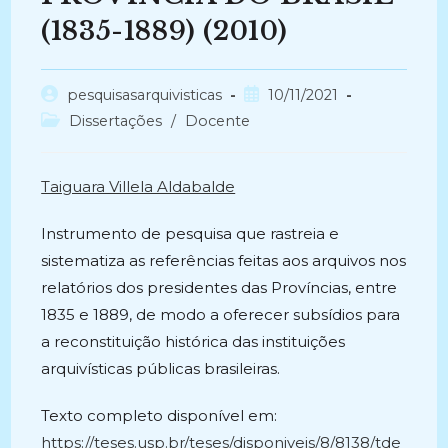
(1835-1889) (2010)
Autor
Post
pesquisasarquivisticas
10/11/2021
do
publicado:
Categoria
Dissertações
/
Docente
post:
do
post:
Taiguara Villela Aldabalde
Instrumento de pesquisa que rastreia e
sistematiza as referências feitas aos arquivos nos
relatórios dos presidentes das Províncias, entre
1835 e 1889, de modo a oferecer subsídios para
a reconstituição histórica das instituições
arquivísticas públicas brasileiras.
Texto completo disponível em:
https://teses.usp.br/teses/disponiveis/8/8138/tde