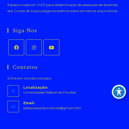
Espaço criado em 2021 para disseminação de pesquisas de docentes
dos Cursos de Arquivologia brasileiros sobre temáticas arquivísticas .
Siga-Nos
Abre
Abre
Abre
em
em
em
Contatos
uma
uma
uma
Entre em contato conosco.
nova
nova
nova
aba
aba
aba
Localização:
Universidade Federal da Paraíba
Email:
Abre
pesquisasarquivisticas@gmail.com
em
seu
aplicativo