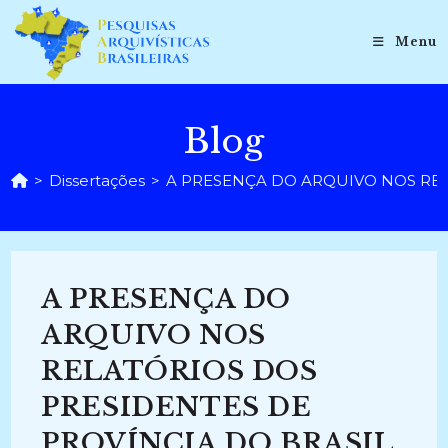
Ir
para
Menu
o
conteúdo
Blog
>
Dissertações
>
A PRESENÇA DO ARQUIVO NOS RELA
A PRESENÇA DO
ARQUIVO NOS
RELATÓRIOS DOS
PRESIDENTES DE
PROVÍNCIA DO BRASIL