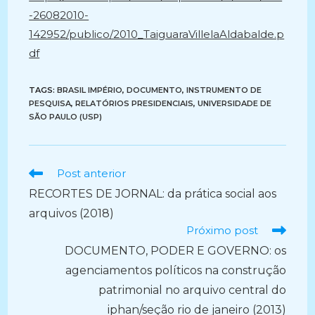
-26082010-
142952/publico/2010_TaiguaraVillelaAldabalde.p
df
TAGS:
BRASIL IMPÉRIO
,
DOCUMENTO
,
INSTRUMENTO DE
PESQUISA
,
RELATÓRIOS PRESIDENCIAIS
,
UNIVERSIDADE DE
SÃO PAULO (USP)
Ler
Post anterior
mais
RECORTES DE JORNAL: da prática social aos
artigos
arquivos (2018)
Próximo post
DOCUMENTO, PODER E GOVERNO: os
agenciamentos políticos na construção
patrimonial no arquivo central do
iphan/seção rio de janeiro (2013)