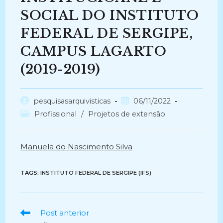
SOCIAL DO INSTITUTO
FEDERAL DE SERGIPE,
CAMPUS LAGARTO
(2019-2019)
Autor
Post
pesquisasarquivisticas
06/11/2022
do
publicado:
Categoria
Profissional
/
Projetos de extensão
post:
do
post:
Manuela do Nascimento Silva
TAGS:
INSTITUTO FEDERAL DE SERGIPE (IFS)
Ler
Post anterior
mais