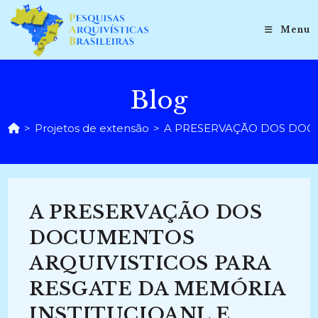
Ir
para
Menu
o
conteúdo
Blog
>
Projetos de extensão
>
A PRESERVAÇÃO DOS DOCUM
A PRESERVAÇÃO DOS
DOCUMENTOS
ARQUIVISTICOS PARA
RESGATE DA MEMÓRIA
INSTITUCIOANL E