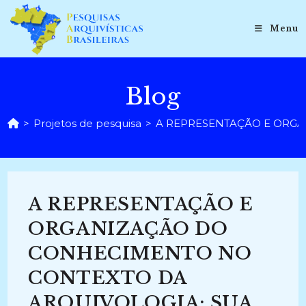
Ir
para
Menu
o
conteúdo
Blog
>
Projetos de pesquisa
>
A REPRESENTAÇÃO E ORGA
A REPRESENTAÇÃO E
ORGANIZAÇÃO DO
CONHECIMENTO NO
CONTEXTO DA
ARQUIVOLOGIA: SUA