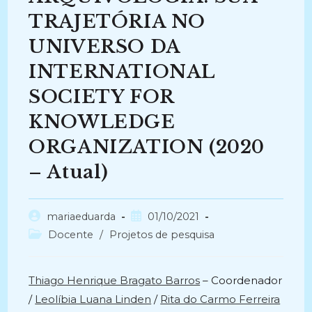
TRAJETÓRIA NO
UNIVERSO DA
INTERNATIONAL
SOCIETY FOR
KNOWLEDGE
ORGANIZATION (2020
– Atual)
Autor
Post
mariaeduarda
01/10/2021
do
publicado:
Categoria
Docente
/
Projetos de pesquisa
post:
do
post:
Thiago Henrique Bragato Barros
– Coordenador
/
Leolíbia Luana Linden
/
Rita do Carmo Ferreira