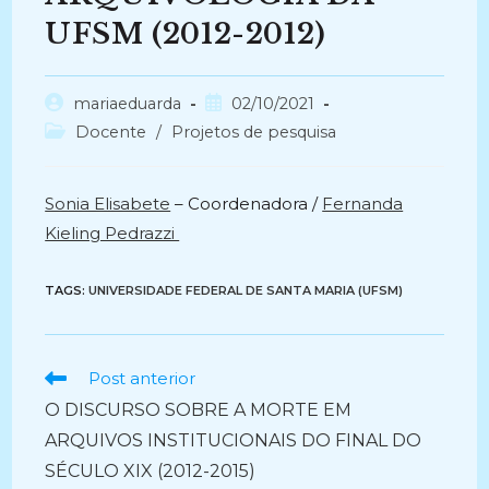
UFSM (2012-2012)
Autor
Post
mariaeduarda
02/10/2021
do
publicado:
Categoria
Docente
/
Projetos de pesquisa
post:
do
post:
Sonia Elisabete
– Coordenadora /
Fernanda
Kieling Pedrazzi
TAGS:
UNIVERSIDADE FEDERAL DE SANTA MARIA (UFSM)
Ler
Post anterior
mais
O DISCURSO SOBRE A MORTE EM
artigos
ARQUIVOS INSTITUCIONAIS DO FINAL DO
SÉCULO XIX (2012-2015)