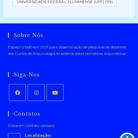
UNIVERSIDADE FEDERAL FLUMINENSE (UFF)
(119)
Sobre Nós
Espaço criado em 2021 para disseminação de pesquisas de docentes
dos Cursos de Arquivologia brasileiros sobre temáticas arquivísticas .
Siga-Nos
Abre
Abre
Abre
em
em
em
Contatos
uma
uma
uma
Entre em contato conosco.
nova
nova
nova
aba
aba
aba
Localização: