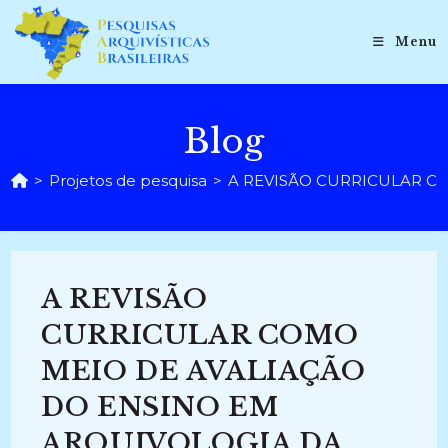
Ir
para
Menu
o
conteúdo
Blog
>
Projetos de pesquisa
>
A REVISÃO CURRICULAR CO
A REVISÃO
CURRICULAR COMO
MEIO DE AVALIAÇÃO
DO ENSINO EM
ARQUIVOLOGIA DA