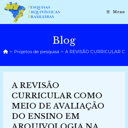
Ir
para
Menu
o
conteúdo
Blog
>
Projetos de pesquisa
>
A REVISÃO CURRICULAR CO
A REVISÃO
CURRICULAR COMO
MEIO DE AVALIAÇÃO
DO ENSINO EM
ARQUIVOLOGIA NA