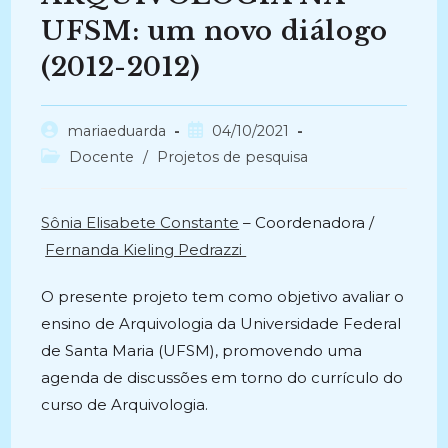
UFSM: um novo diálogo
(2012-2012)
Autor
Post
mariaeduarda
04/10/2021
do
publicado:
Categoria
Docente
/
Projetos de pesquisa
post:
do
post:
Sônia Elisabete Constante
– Coordenadora /
Fernanda Kieling Pedrazzi
O presente projeto tem como objetivo avaliar o
ensino de Arquivologia da Universidade Federal
de Santa Maria (UFSM), promovendo uma
agenda de discussões em torno do currículo do
curso de Arquivologia.