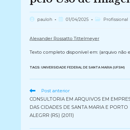
Autor
Post
Categoria
pauloh
01/04/2025
Profissional
do
publicado:
do
post:
post:
Alexander Rossatto Tittelmeyer
Texto completo disponível em: (arquivo não 
TAGS:
UNIVERSIDADE FEDERAL DE SANTA MARIA (UFSM)
Ler
Post anterior
mais
CONSULTORIA EM ARQUIVOS EM EMPRE
artigos
DAS CIDADES DE SANTA MARIA E PORTO
ALEGRR (RS) (2011)