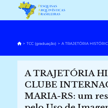
Ir
para
o
conteúdo
>
TCC (graduação)
>
A TRAJETÓRIA HISTÓRICA
A TRAJETÓRIA H
CLUBE INTERNA
MARIA-RS: um resg
pelo Uso de Image