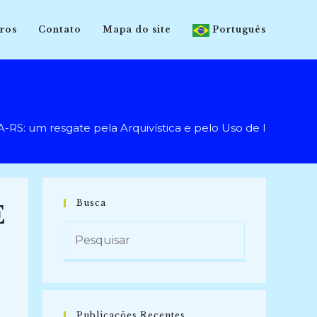
ros
Contato
Mapa do site
Português
um resgate pela Arquivística e pelo Uso de Imagens (
Busca
E
Publicações Recentes