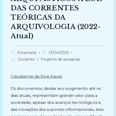
DAS CORRENTES
TEÓRICAS DA
ARQUIVOLOGIA (2022-
Atual)
Autor
Post
Emanuely
13/04/2025
do
publicado:
Categoria
Docente
/
Projetos de pesquisa
post:
do
post:
Claudialyne da Silva Araújo
Os documentos, desde seu surgimento até os
dias atuais, representam grande valor para a
sociedade, apesar dos avanços tecnológicos e
das inovações dos suportes informacionais, eles