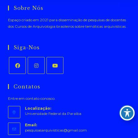
Sobre Nós
Espaço criado em 2021 para disseminação de pesquisas de docentes
dos Cursos de Arquivologia brasileiros sobre temáticas arquivísticas .
Siga-Nos
Abre
Abre
Abre
em
em
em
Contatos
uma
uma
uma
Entre em contato conosco.
nova
nova
nova
aba
aba
aba
Localização:
Universidade Federal da Paraíba
Email:
Abre
pesquisasarquivisticas@gmail.com
em