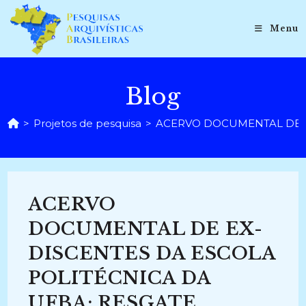
Ir
para
Menu
o
conteúdo
Blog
>
Projetos de pesquisa
>
ACERVO DOCUMENTAL DE EX­
ACERVO
DOCUMENTAL DE EX­-
DISCENTES DA ESCOLA
POLITÉCNICA DA
UFBA: RESGATE