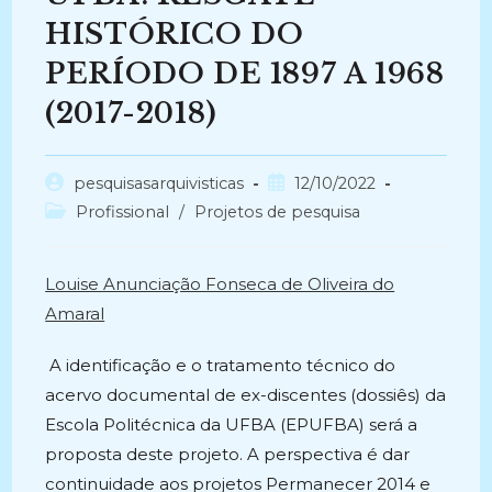
HISTÓRICO DO
PERÍODO DE 1897­ A 1968
(2017-2018)
Autor
Post
pesquisasarquivisticas
12/10/2022
do
publicado:
Categoria
Profissional
/
Projetos de pesquisa
post:
do
post:
Louise Anunciação Fonseca de Oliveira do
Amaral
A identificação e o tratamento técnico do
acervo documental de ex-discentes (dossiês) da
Escola Politécnica da UFBA (EPUFBA) será a
proposta deste projeto. A perspectiva é dar
continuidade aos projetos Permanecer 2014 e