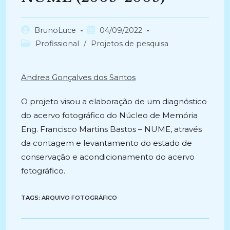
Autor
Post
BrunoLuce
04/09/2022
do
publicado:
Categoria
Profissional
/
Projetos de pesquisa
post:
do
post:
Andrea Gonçalves dos Santos
O projeto visou a elaboração de um diagnóstico
do acervo fotográfico do Núcleo de Memória
Eng. Francisco Martins Bastos – NUME, através
da contagem e levantamento do estado de
conservação e acondicionamento do acervo
fotográfico.
TAGS:
ARQUIVO FOTOGRÁFICO