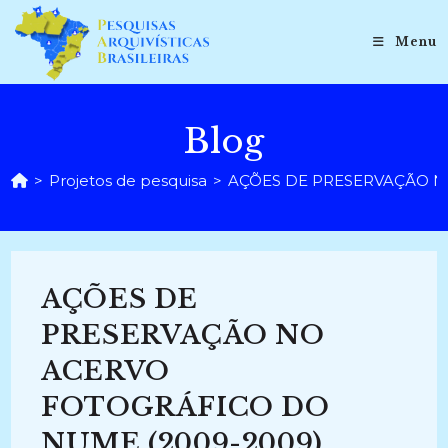
Ir
para
Menu
o
conteúdo
Blog
>
Projetos de pesquisa
>
AÇÕES DE PRESERVAÇÃO N
AÇÕES DE
PRESERVAÇÃO NO
ACERVO
FOTOGRÁFICO DO
NUME (2009-2009)