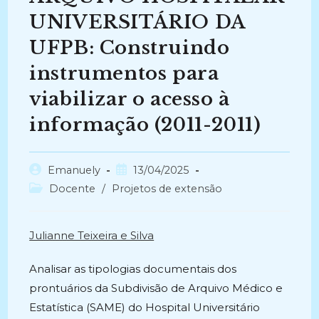
UNIVERSITÁRIO DA
UFPB: Construindo
instrumentos para
viabilizar o acesso à
informação (2011-2011)
Autor
Post
Emanuely
13/04/2025
do
publicado:
Categoria
Docente
/
Projetos de extensão
post:
do
post:
Julianne Teixeira e Silva
Analisar as tipologias documentais dos
prontuários da Subdivisão de Arquivo Médico e
Estatística (SAME) do Hospital Universitário