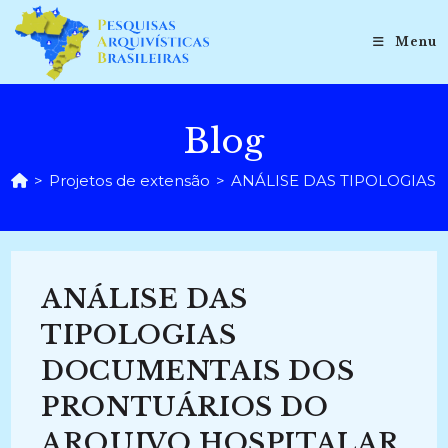
Ir
para
Menu
o
conteúdo
Blog
>
Projetos de extensão
>
ANÁLISE DAS TIPOLOGIAS D
ANÁLISE DAS
TIPOLOGIAS
DOCUMENTAIS DOS
PRONTUÁRIOS DO
ARQUIVO HOSPITALAR