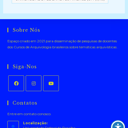
Sobre Nós
Espaço criado em 2021 para disseminação de pesquisas de docentes
dos Cursos de Arquivologia brasileiros sobre temáticas arquivísticas .
Siga-Nos
Abre
Abre
Abre
em
em
em
Contatos
uma
uma
uma
Entre em contato conosco.
nova
nova
nova
aba
aba
aba
Localização:
Universidade Federal da Paraíba