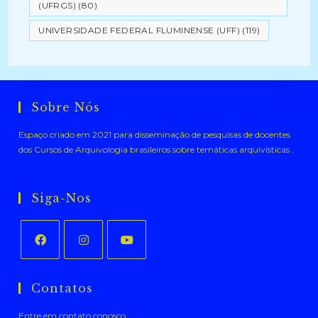
(UFRGS)
(80)
UNIVERSIDADE FEDERAL FLUMINENSE (UFF)
(119)
Sobre Nós
Espaço criado em 2021 para disseminação de pesquisas de docentes
dos Cursos de Arquivologia brasileiros sobre temáticas arquivísticas .
Siga-Nos
Abre
Abre
Abre
em
em
em
Contatos
uma
uma
uma
Entre em contato conosco.