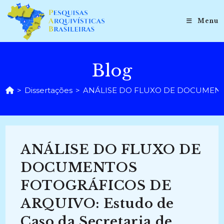
Ir
para
Menu
o
conteúdo
Blog
>
Dissertações
>
ANÁLISE DO FLUXO DE DOCUMENTOS F
ANÁLISE DO FLUXO DE
DOCUMENTOS
FOTOGRÁFICOS DE
ARQUIVO: Estudo de
Caso da Secretaria de