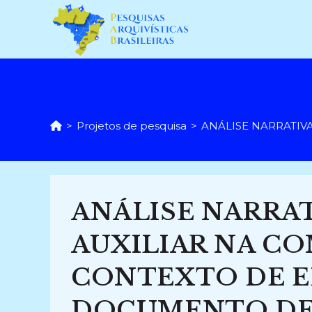
Ir
para
o
conteúdo
>
Projetos de pesquisa
>
ANÁLISE NARRATIVA
ANÁLISE NARRA
AUXILIAR NA C
CONTEXTO DE 
DOCUMENTO DE A