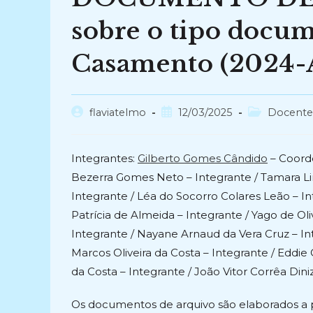
sobre o tipo docum
Casamento (2024-A
Autor
Post
Categoria
flaviatelmo
12/03/2025
Docente
do
publicado:
do
post:
post:
Integrantes:
Gilberto Gomes Cândido
– Coorde
Bezerra Gomes Neto – Integrante / Tamara Lim
Integrante / Léa do Socorro Colares Leão – In
Patrícia de Almeida – Integrante / Yago de Oli
Integrante / Nayane Arnaud da Vera Cruz – In
Marcos Oliveira da Costa – Integrante / Eddie 
da Costa – Integrante / João Vitor Corrêa Diniz
Os documentos de arquivo são elaborados a pa