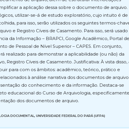
plificar a aplicação dessa sobre o documento de arquivo.
s, utilizar-se-á de estudo exploratório, cujo intuito é de
lhida, para isso, serão utilizados os seguintes termos-chav
rquivo e Registro Cíveis de Casamento. Para isso, será usado
ncia da Informação – BRAPCI, Google Acadêmico, Portal d
to de Pessoal de Nível Superior – CAPES. Em conjunto,
á realizado para demonstrar a aplicabilidade (ou não) da
 Registro Cíveis de Casamento. Justificativa: À vista disso, 
ibuir para com os âmbitos: acadêmico, teórico, prático e
elacionados à análise narrativa dos documentos de arquivo
resentação do conhecimento e da informação. Destaca-se
eto educacional do Curso de Arquivologia, especificament
entação dos documentos de arquivo.
LOGIA DOCUMENTAL
,
UNIVERSIDADE FEDERAL DO PARÁ (UFPA)