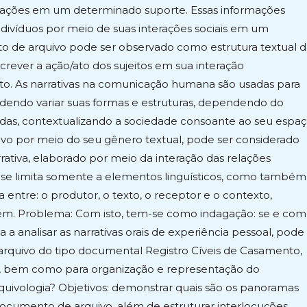
ormações em um determinado suporte. Essas informações
ndivíduos por meio de suas interações sociais em um
o de arquivo pode ser observado como estrutura textual 
screver a ação/ato dos sujeitos em sua interação
o. As narrativas na comunicação humana são usadas para
dendo variar suas formas e estruturas, dependendo do
as, contextualizando a sociedade consoante ao seu espa
vo por meio do seu gênero textual, pode ser considerado
ativa, elaborado por meio da interação das relações
 se limita somente a elementos linguísticos, como também
a entre: o produtor, o texto, o receptor e o contexto,
em. Problema: Com isto, tem-se como indagação: se e co
 a analisar as narrativas orais de experiência pessoal, pode
rquivo do tipo documental Registro Cíveis de Casamento,
 bem como para organização e representação do
uivologia? Objetivos: demonstrar quais são os panoramas
 documento de arquivo, além de estruturar interlocuções