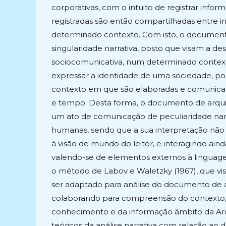
corporativas, com o intuito de registrar inf
registradas são então compartilhadas entre i
determinado contexto. Com isto, o document
singularidade narrativa, posto que visam a de
sociocomunicativa, num determinado context
expressar a identidade de uma sociedade, po
contexto em que são elaboradas e comunicad
e tempo. Desta forma, o documento de arqui
um ato de comunicação de peculiaridade narr
humanas, sendo que a sua interpretação não
à visão de mundo do leitor, e interagindo aind
valendo-se de elementos externos à linguag
o método de Labov e Waletzky (1967), que visa
ser adaptado para análise do documento de a
colaborando para compreensão do contexto,
conhecimento e da informação âmbito da Arq
teóricos da análise narrativa com relação ao