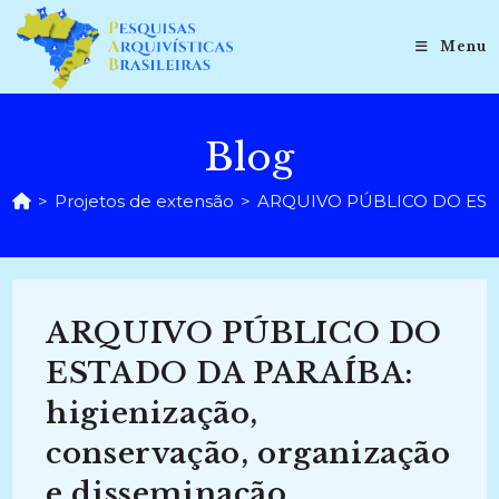
Ir
para
Menu
o
conteúdo
Blog
>
Projetos de extensão
>
ARQUIVO PÚBLICO DO ESTADO
ARQUIVO PÚBLICO DO
ESTADO DA PARAÍBA:
higienização,
conservação, organização
e disseminação