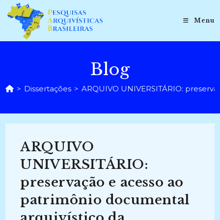
Ir
para
Menu
o
conteúdo
Blog
>
Dissertações
>
ARQUIVO UNIVERSITÁRIO: preservação
ARQUIVO
UNIVERSITÁRIO:
preservação e acesso ao
patrimônio documental
arquivístico da