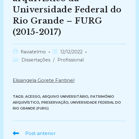
Universidade Federal do
Rio Grande – FURG
(2015-2017)
Autor
Post
flaviatelmo
12/12/2022
do
publicado:
Categoria
Dissertações
/
Profissional
post:
do
post:
Elisangela Gorete Fantinel
TAGS:
ACESSO
,
ARQUIVO UNIVERSITÁRIO
,
PATRIMÔNIO
ARQUIVÍSTICO
,
PRESERVAÇÃO
,
UNIVERSIDADE FEDERAL DO
RIO GRANDE (FURG)
Ler
Post anterior
mais