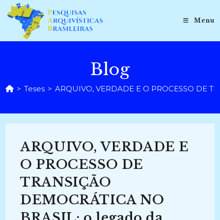
Ir
para
Menu
o
conteúdo
Blog
>
Teses
>
ARQUIVO, VERDADE E O PROCESSO DE TRANSI
ARQUIVO, VERDADE E
O PROCESSO DE
TRANSIÇÃO
DEMOCRÁTICA NO
BRASIL: o legado da