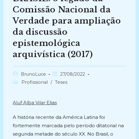
Comissão Nacional da
Verdade para ampliação
da discussão
epistemológica
arquivística (2017)
Autor
Post
BrunoLuce
27/08/2022
do
publicado:
Categoria
Profissional
/
Teses
post:
do
post:
Aluf Alba Vilar Elias
A história recente da América Latina foi
fortemente marcada pelo período ditatorial na
segunda metade do século XX. No Brasil, o