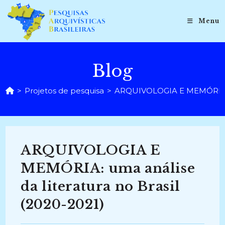
Ir
para
Menu
o
conteúdo
Blog
>
Projetos de pesquisa
>
ARQUIVOLOGIA E MEMÓRIA: uma
ARQUIVOLOGIA E
MEMÓRIA: uma análise
da literatura no Brasil
(2020-2021)