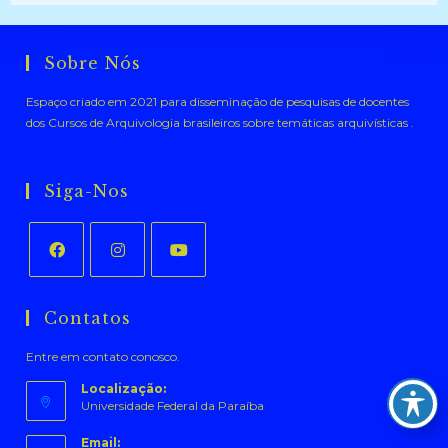
Sobre Nós
Espaço criado em 2021 para disseminação de pesquisas de docentes
dos Cursos de Arquivologia brasileiros sobre temáticas arquivísticas .
Siga-Nos
Abre
Abre
Abre
em
em
em
Contatos
uma
uma
uma
Entre em contato conosco.
nova
nova
nova
aba
aba
aba
Localização:
Universidade Federal da Paraíba
Email: