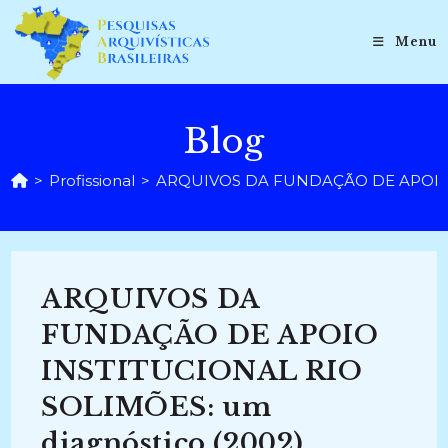
Ir
para
Menu
o
conteúdo
Blog
>
Profissional
>
ARQUIVOS DA FUNDAÇÃO DE APOIO I
ARQUIVOS DA
FUNDAÇÃO DE APOIO
INSTITUCIONAL RIO
SOLIMÕES: um
diagnóstico (2002)