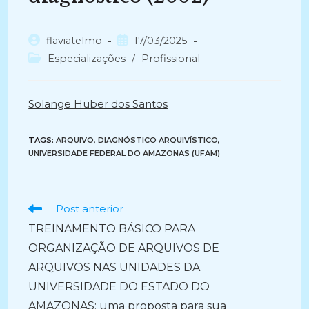
Autor
Post
flaviatelmo
17/03/2025
do
publicado:
Categoria
Especializações
/
Profissional
post:
do
post:
Solange Huber dos Santos
TAGS:
ARQUIVO
,
DIAGNÓSTICO ARQUIVÍSTICO
,
UNIVERSIDADE FEDERAL DO AMAZONAS (UFAM)
Ler
Post anterior
mais
TREINAMENTO BÁSICO PARA
artigos
ORGANIZAÇÃO DE ARQUIVOS DE
ARQUIVOS NAS UNIDADES DA
UNIVERSIDADE DO ESTADO DO
AMAZONAS: uma proposta para sua