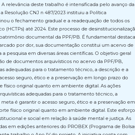
A relevância deste trabalho é intensificada pelo avanço da
 Resolução CNJ n 487/2023 instituiu a Política
minou o fechamento gradual e a readequação de todos os
co (HCTPs) até 2024. Este processo de desinstitucionalizaç
o patrimônio documental da PPF/PB. É fundamental destaca
arcado por dor, sua documentação constitui um acervo de
a pesquisa em diversas áreas científicas. O objetivo geral
tão de documentos arquivísticos no acervo da PPF/PB,
icas adequadas para o tratamento técnico, a descrição e a
 acesso seguro, ético e a preservação em longo prazo do
físico original quanto em ambiente digital. As ações
arquivísticas adequadas para o tratamento técnico, a
A meta é garantir o acesso seguro, ético e a preservação em
te físico original quanto em ambiente digital. Este esforço
stitucional e social em relação à saúde mental e justiça. As
vidas em edições anteriores do PROBEX (Programa de Bolsa
nte trabalho o Ano IV do projeto. A iniciativa conta com