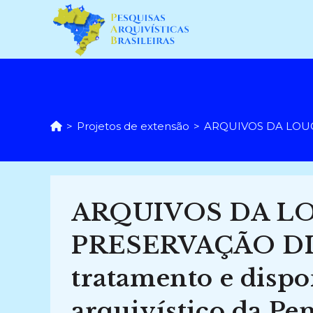
Ir
para
o
conteúdo
>
Projetos de extensão
>
ARQUIVOS DA LOUCURA
ARQUIVOS DA L
PRESERVAÇÃO DIGI
tratamento e dispo
arquivístico da Pen