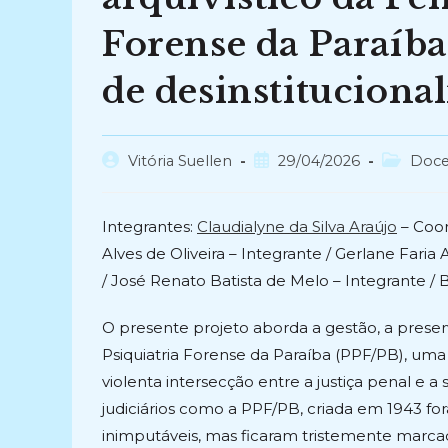
Forense da Paraíb
de desinstitucional
Autor
Post
Categori
Vitória Suellen
29/04/2026
Doce
do
publicado:
do
post:
post:
Integrantes:
Claudialyne da Silva Araújo
– Coor
Alves de Oliveira – Integrante / Gerlane Faria 
/ José Renato Batista de Melo – Integrante / 
O presente projeto aborda a gestão, a prese
Psiquiatria Forense da Paraíba (PPF/PB), uma i
violenta intersecção entre a justiça penal e 
judiciários como a PPF/PB, criada em 1943 fo
inimputáveis, mas ficaram tristemente marcad