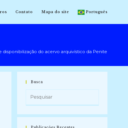
ros
Contato
Mapa do site
Português
nibilização do acervo arquivístico da Penitenciária de Ps
Busca
Publicações Recentes