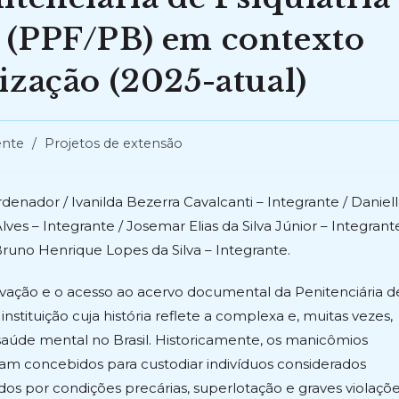
a (PPF/PB) em contexto
ização (2025-atual)
a
nte
/
Projetos de extensão
denador / Ivanilda Bezerra Cavalcanti – Integrante / Daniel
Alves – Integrante / Josemar Elias da Silva Júnior – Integrant
Bruno Henrique Lopes da Silva – Integrante.
rvação e o acesso ao acervo documental da Penitenciária d
nstituição cuja história reflete a complexa e, muitas vezes,
a saúde mental no Brasil. Historicamente, os manicômios
ram concebidos para custodiar indivíduos considerados
os por condições precárias, superlotação e graves violaçõ