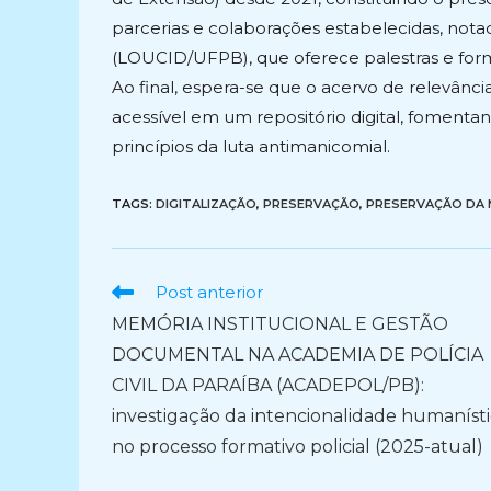
parcerias e colaborações estabelecidas, no
(LOUCID/UFPB), que oferece palestras e forma
Ao final, espera-se que o acervo de relevânci
acessível em um repositório digital, fomenta
princípios da luta antimanicomial.
TAGS:
DIGITALIZAÇÃO
,
PRESERVAÇÃO
,
PRESERVAÇÃO DA 
Ler
Post anterior
mais
MEMÓRIA INSTITUCIONAL E GESTÃO
artigos
DOCUMENTAL NA ACADEMIA DE POLÍCIA
CIVIL DA PARAÍBA (ACADEPOL/PB):
investigação da intencionalidade humaníst
no processo formativo policial (2025-atual)