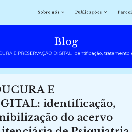
Sobre nós
Publicações
Parcei
Blog
 E PRESERVAÇÃO DIGITAL: identificação, tratamento e dispo
OUCURA E
TAL: identificação,
nibilização do acervo
itenciária de Psiquiatria