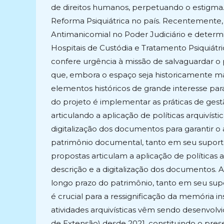
de direitos humanos, perpetuando o estigma. 
Reforma Psiquiátrica no país. Recentemente, a
Antimanicomial no Poder Judiciário e deter
Hospitais de Custódia e Tratamento Psiquiátri
confere urgência à missão de salvaguardar 
que, embora o espaço seja historicamente m
elementos históricos de grande interesse para 
do projeto é implementar as práticas de ges
articulando a aplicação de políticas arquivíst
digitalização dos documentos para garantir o
patrimônio documental, tanto em seu suporte 
propostas articulam a aplicação de políticas 
descrição e a digitalização dos documentos. 
longo prazo do patrimônio, tanto em seu supor
é crucial para a ressignificação da memória in
atividades arquivísticas vêm sendo desenvol
de Extensão) desde 2021, constituindo o prese