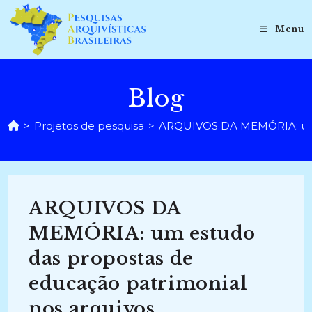
Ir
para
Menu
o
conteúdo
Blog
>
Projetos de pesquisa
>
ARQUIVOS DA MEMÓRIA: um es
ARQUIVOS DA
MEMÓRIA: um estudo
das propostas de
educação patrimonial
nos arquivos