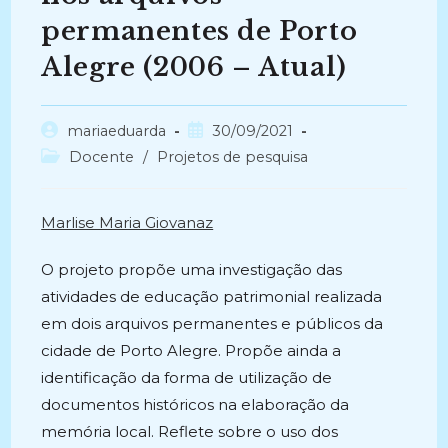
permanentes de Porto
Alegre (2006 – Atual)
Autor
Post
mariaeduarda
30/09/2021
do
publicado:
Categoria
Docente
/
Projetos de pesquisa
post:
do
post:
Marlise Maria Giovanaz
O projeto propõe uma investigação das
atividades de educação patrimonial realizada
em dois arquivos permanentes e públicos da
cidade de Porto Alegre. Propõe ainda a
identificação da forma de utilização de
documentos históricos na elaboração da
memória local. Reflete sobre o uso dos