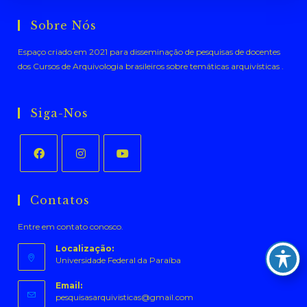
Sobre Nós
Espaço criado em 2021 para disseminação de pesquisas de docentes
dos Cursos de Arquivologia brasileiros sobre temáticas arquivísticas .
Siga-Nos
Abre
Abre
Abre
em
em
em
Contatos
uma
uma
uma
Entre em contato conosco.
nova
nova
nova
aba
aba
aba
Localização:
Universidade Federal da Paraíba
Email:
Abre
pesquisasarquivisticas@gmail.com