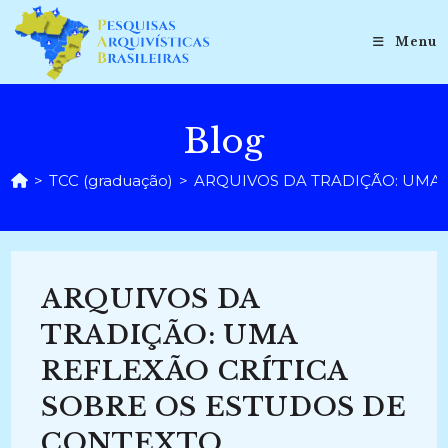
Ir
para
Menu
o
conteúdo
Blog
>
TCC (graduação)
>
ARQUIVOS DA TRADIÇÃO: UMA R
ARQUIVOS DA
TRADIÇÃO: UMA
REFLEXÃO CRÍTICA
SOBRE OS ESTUDOS DE
CONTEXTO