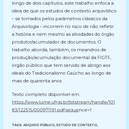
longo de dois capítulos, este trabalho enfoca a
ideia de que os estudos de contexto arquivístico
– se tomados pelos parâmetros clássicos da
Arquivologia – incorrem no risco de não refletir
a história e nem mesmo as atividades do órgão
produtor/acumulador de documentos. O
trabalho aborda, também, os meandros de
produção/acumulação documental da FIGTF,
órgão público que tem servido de abrigo aos
ideais do Tradicionalismo Gaúcho ao longo de
mais de quarenta anos
Texto completo disponível em:
https://www.lume.ufrgs.br/bitstream/handle/101
83/122515/000971191.pdf;seque
nce=1
TAGS:
ARQUIVO PÚBLICO
,
ESTUDO DE CONTEXTO
,