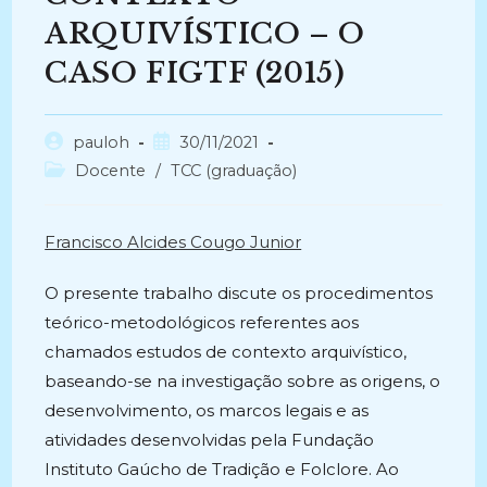
ARQUIVÍSTICO – O
CASO FIGTF (2015)
Autor
Post
pauloh
30/11/2021
do
publicado:
Categoria
Docente
/
TCC (graduação)
post:
do
post:
Francisco Alcides Cougo Junior
O presente trabalho discute os procedimentos
teórico-metodológicos referentes aos
chamados estudos de contexto arquivístico,
baseando-se na investigação sobre as origens, o
desenvolvimento, os marcos legais e as
atividades desenvolvidas pela Fundação
Instituto Gaúcho de Tradição e Folclore. Ao