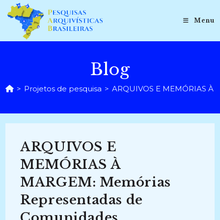
Ir
para
Menu
o
conteúdo
Blog
>
Projetos de pesquisa
>
ARQUIVOS E MEMÓRIAS À MAR
ARQUIVOS E
MEMÓRIAS À
MARGEM: Memórias
Representadas de
Comunidades