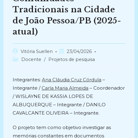
Tradicionais na Cidade
de João Pessoa/PB (2025-
atual)
Autor
Post
Vitória Suellen
23/04/2026
do
publicado:
Categoria
Docente
/
Projetos de pesquisa
post:
do
post:
Integrantes:
Ana Cláudia Cruz Córdula
–
Integrante /
Carla Maria Almeida
– Coordenador
/ WISLAYNE DE KASSIA LOPES DE
ALBUQUERQUE – Integrante / DANILO
CAVALCANTE OLIVEIRA – Integrante.
O projeto tem como objetivo investigar as
memórias constantes em documentos