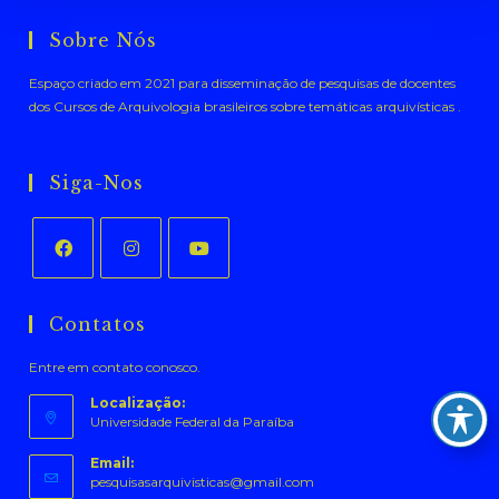
Sobre Nós
Espaço criado em 2021 para disseminação de pesquisas de docentes
dos Cursos de Arquivologia brasileiros sobre temáticas arquivísticas .
Siga-Nos
Abre
Abre
Abre
em
em
em
Contatos
uma
uma
uma
Entre em contato conosco.
nova
nova
nova
aba
aba
aba
Localização:
Universidade Federal da Paraíba
Email:
Abre
pesquisasarquivisticas@gmail.com